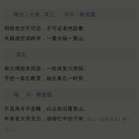
颂古二十首
其三
南宋 ·
释道颜
明暗色空不可还，不可还者绝跻攀。
夹截虚空成畔岸，一重水隔一重山。
其五
根尘缚脱本同源，一处休复六用捐。
手把一条红断贯，娘生鼻孔一时穿。
颂
宋 ·
释道圆
不是风兮不是幡，白云依旧覆青山。
年来老大浑无力，借得忙中些子闲
（以上《五灯会元》卷一
。
七）