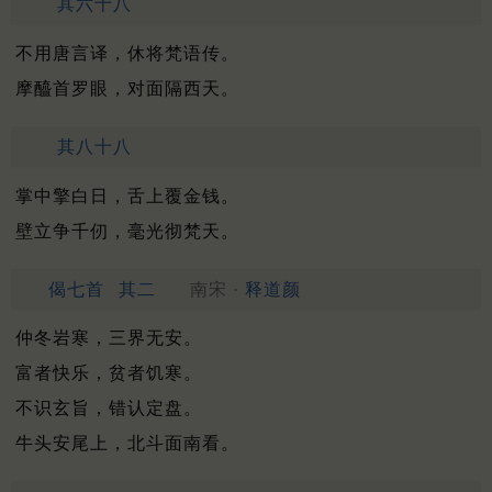
其六十八
不用唐言译，休将梵语传。
摩醯首罗眼，对面隔西天。
其八十八
掌中擎白日，舌上覆金钱。
壁立争千仞，毫光彻梵天。
偈七首
其二
南宋 ·
释道颜
仲冬岩寒，三界无安。
富者快乐，贫者饥寒。
不识玄旨，错认定盘。
牛头安尾上，北斗面南看。