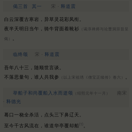
偈三首
其一
宋 ·
释道震
白云深覆古寒岩，异草灵花彩凤衔。
夜半天明日当午，骑牛背面着靴衫
（谒淳禅师与论曹洞宗旨呈
。
偈）
临终颂
宋 ·
释道震
吾年八十三，随顺世言谈。
不落思量句，谁人共我参
。
（以上宋祖琇《僧宝正续传》卷六）
举船子和尚覆船入水而逝颂
南宋
（绍熙元年十一月）
·
释德光
蓦口一桡全杀活，点头三下鼻辽天。
⑴
至今千古风流在，谁道华亭覆却船
。