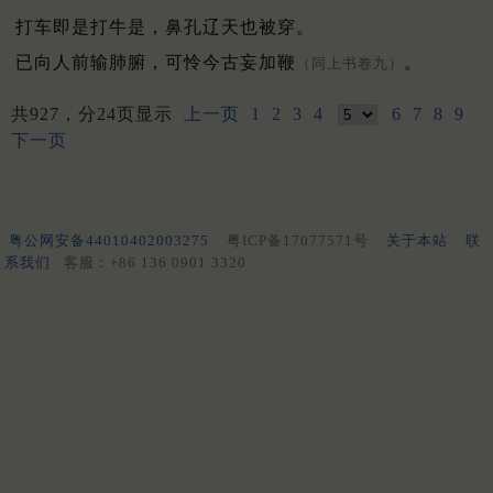
打车即是打牛是，鼻孔辽天也被穿。
已向人前输肺腑，可怜今古妄加鞭
。
（同上书卷九）
共927，分24页显示
上一页
1
2
3
4
6
7
8
9
下一页
粤公网安备44010402003275
粤ICP备17077571号
关于本站
联
系我们
客服：+86 136 0901 3320