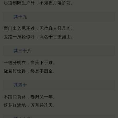
尽道朝阳生户外，不知夜月落阶前。
其十九
面门出入见还难，无位真人只尺间。
去路一身轻似叶，高名千古重如山。
其三十八
一缝分明在，当头下手难。
饶君钉铰得，终是不圆全。
其四十
不踏门前路，春归又一年。
落花红满地，芳草碧连天。