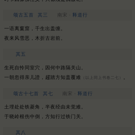
颂古五首
其三
南宋 ·
释道行
一语离窼窟，千生出盖缠。
夜来风雪恶，木折古岩前。
其五
生死自怜同室穴，因何中路隔关山。
一朝忽得亲儿證，趯踏方知盖覆难
。
（以上同上书卷二七）
颂古十七首
其七
南宋 ·
释道行
土埋处处铁菱角，半夜经由未觉难。
于晓岭根伤中倒，方知行过铁门关。
其八