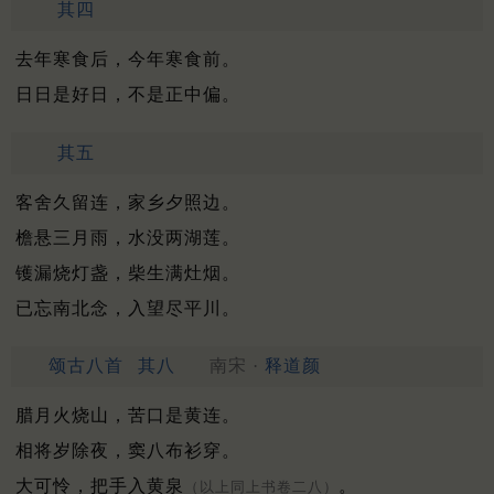
其四
去年寒食后，今年寒食前。
日日是好日，不是正中偏。
其五
客舍久留连，家乡夕照边。
檐悬三月雨，水没两湖莲。
镬漏烧灯盏，柴生满灶烟。
已忘南北念，入望尽平川。
颂古八首
其八
南宋 ·
释道颜
腊月火烧山，苦口是黄连。
相将岁除夜，窦八布衫穿。
大可怜，把手入黄泉
。
（以上同上书卷二八）