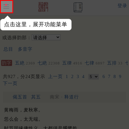
登录
点击这里，展开功能菜单
韵字：
或选择韵部：
总目
多音字
韵字
五絶
七絶
五律
七律
五排
2369
22308
4916
6897
33
其他
聯
193
1015
1020
共927，分24页显示
上一页
1
2
3
4
6
7
8
9
下一页
偈五首
其五
南宋 ·
释道行
黄梅雨，麦秋寒。
恁么会，太无端。
时节因缘佛性义，大都须是髑髅乾。