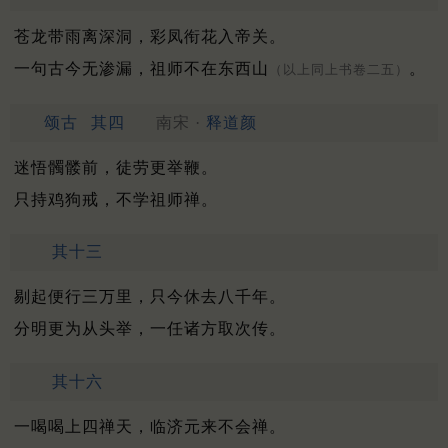
苍龙带雨离深洞，彩凤衔花入帝关。
一句古今无渗漏，祖师不在东西山
。
（以上同上书卷二五）
颂古
其四
南宋 ·
释道颜
迷悟髑髅前，徒劳更举鞭。
只持鸡狗戒，不学祖师禅。
其十三
剔起便行三万里，只今休去八千年。
分明更为从头举，一任诸方取次传。
其十六
一喝喝上四禅天，临济元来不会禅。