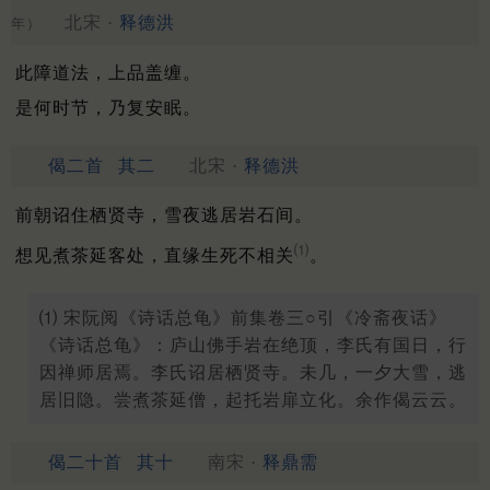
北宋 ·
释德洪
年）
此障道法，上品盖缠。
是何时节，乃复安眠。
偈二首
其二
北宋 ·
释德洪
前朝诏住栖贤寺，雪夜逃居岩石间。
⑴
想见煮茶延客处，直缘生死不相关
。
⑴ 宋阮阅《诗话总龟》前集卷三○引《冷斋夜话》
《诗话总龟》：庐山佛手岩在绝顶，李氏有国日，行
因禅师居焉。李氏诏居栖贤寺。未几，一夕大雪，逃
居旧隐。尝煮茶延僧，起托岩扉立化。余作偈云云。
偈二十首
其十
南宋 ·
释鼎需