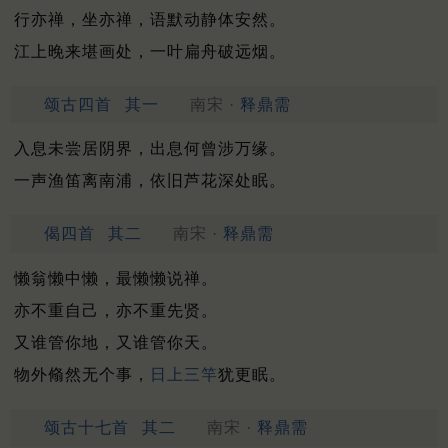
行亦禅，坐亦禅，语默动静体安然。
江上晚来堪画处，一叶扁舟破远烟。
颂古四首
其一
南宋 ·
释鼎需
入息未尝居阴界，出息何曾涉万缘。
一声渔笛离南浦，依旧芦花深处眠。
偈四首
其二
南宋 ·
释鼎需
懒翁懒中懒，最懒懒说禅。
亦不重自己，亦不重先贤。
又谁管你地，又谁管你天。
物外翛然无个事，
日上三竿
犹更眠。
颂古十七首
其二
南宋 ·
释鼎需