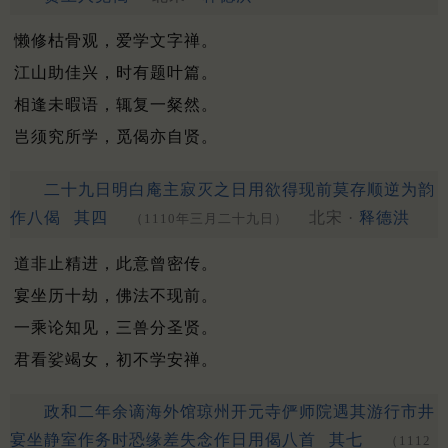
懒修枯骨观，爱学文字禅。
江山助佳兴，时有题叶篇。
相逢未暇语，辄复一粲然。
岂须究所学，觅偈亦自贤。
二十九日明白庵主寂灭之日用欲得现前莫存顺逆为韵
作八偈
其四
北宋 ·
释德洪
（1110年三月二十九日）
道非止精进，此意曾密传。
宴坐历十劫，佛法不现前。
一乘论知见，三兽分圣贤。
君看娑竭女，初不学安禅。
政和二年余谪海外馆琼州开元寺俨师院遇其游行市井
宴坐静室作务时恐缘差失念作日用偈八首
其七
（1112