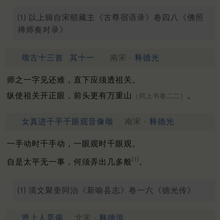
⑴ 以上辑自宋赜藏主《古尊宿语录》卷四八《佛照
禅师奏对录》
颂古十三首
其十一
南宋 ·
释德光
师之一字见还难，直下应须透祖关。
纵使祖关开正眼，前头更有万重山
。
（同上书卷二二）
女真进千手千眼观音像颂
南宋 ·
释德光
一手动时千手动，一眼观时千眼观。
⑴
自是太平无一事，何须弄出几多般
。
⑴ 清文聚奎同治《新喻县志》卷一六《德光传》
贤上人觅偈
北宋 ·
释德洪