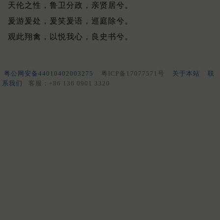
天伦之性，鲁卫分政，亲贤居兮。
爰游爰处，爰笑爰语，巡庭除兮。
观此翔禽，以悦我心，良史书兮。
粤公网安备44010402003275
粤ICP备17077571号
关于本站
联
系我们
客服：+86 136 0901 3320