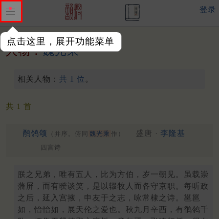
登录
点击这里，展开功能菜单
人物：
魏光乘
相关人物：
共 1 位
。
共 1 首
鹡鸰颂
盛唐 ·
李隆基
（并序。俯同
魏光乘
作）
四言诗
朕之兄弟，唯有五人，比为方伯，岁一朝见。虽载崇
藩屏，而有暌谈笑，是以辍牧人而各守京职。每听政
之后，延入宫掖，申友于之志，咏常棣之诗。邕邕
如，怡怡如，展天伦之爱也。秋九月辛酉，有鹡鸰千