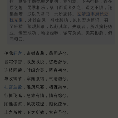
数，栖集于麟德殿之庭树，竟旬焉。飞鸣行摇，得在
原之趣，昆季相乐，纵目而观者久之。逼之不惧，翔
集自若，朕以为常鸟，无所志怀。
左清道率府长史
魏光乘
，才雄白凤，辩壮碧鸡，以其宏达博识。召
至轩槛，预观其事，以献其颂。夫颂者，所以揄扬德
业。褒赞成功，顾循虚昧，诚有负矣。美其彬蔚，俯
同颂云。
伊我
轩宫
，奇树青葱，蔼周庐兮。
冒霜停雪，以茂以悦，恣卷舒兮。
连枝同荣，吐绿含英，曜春初兮。
蓐收御节，寒露微结，气清虚兮。
桂宫兰殿
，唯所息宴，栖雍渠兮。
行摇飞鸣，急难有情，情有馀兮。
顾惟德凉，夙夜兢惶，惭化疏兮。
上之所教，下之所效，实在予兮。