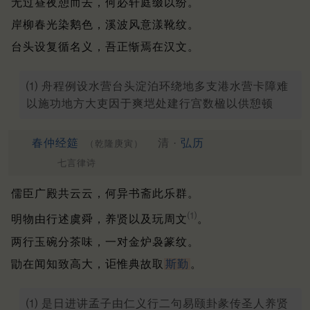
无过昼夜憩而去，何必轩庭缀以纷。
岸柳春光染鹅色，溪波风意漾靴纹。
台头设复循名义，吾正惭焉在汉文。
⑴ 舟程例设水营台头淀泊环绕地多支港水营卡障难
以施功地方大吏因于爽垲处建行宫数楹以供憩顿
春仲经筵
清 ·
弘历
（乾隆庚寅）
七言律诗
儒臣广殿共云云，何异书斋此乐群。
⑴
明物由行述虞舜，养贤以及玩周文
。
两行玉碗分茶味，一对金炉袅篆纹。
勖在闻知致高大，讵惟典故取
斯勤
。
⑴ 是日进讲孟子由仁义行二句易颐卦彖传圣人养贤