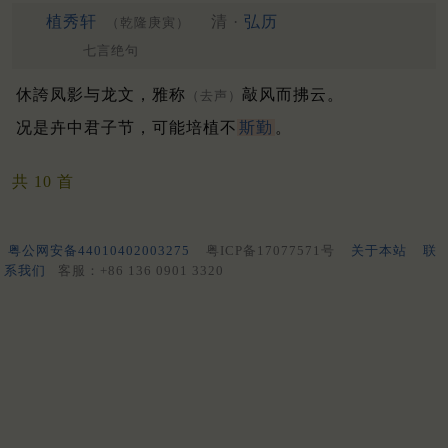
植秀轩
清 ·
弘历
（乾隆庚寅）
七言绝句
休誇凤影与龙文，雅称
敲风而拂云。
（去声）
况是卉中君子节，可能培植不
斯勤
。
共 10 首
粤公网安备44010402003275
粤ICP备17077571号
关于本站
联
系我们
客服：+86 136 0901 3320