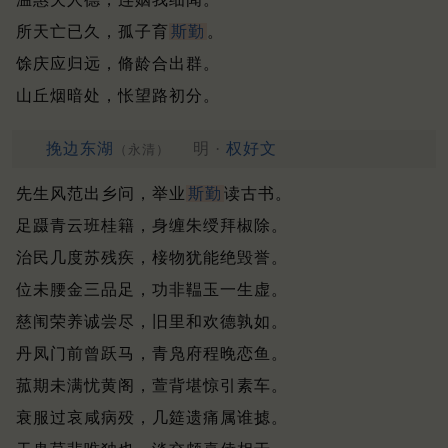
所天亡已久，孤子育
斯勤
。
馀庆应归远，脩龄合出群。
山丘烟暗处，怅望路初分。
挽边东湖
明 ·
权好文
（永清）
先生风范出乡问，举业
斯勤
读古书。
足蹑青云班桂籍，身缠朱绶拜椒除。
治民几度苏残疾，椄物犹能绝毁誉。
位未腰金三品足，功非鞰玉一生虚。
慈闱荣养诚尝尽，旧里和欢德孰如。
丹凤门前曾跃马，青凫府程晚恋鱼。
菰期未满忧黄阁，萱背堪惊引素车。
衰服过哀咸病殁，几筵遗痛属谁摅。