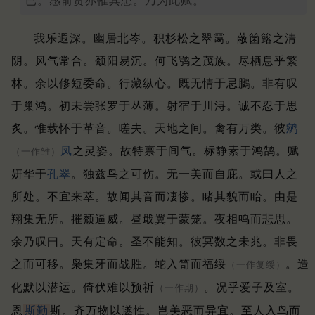
已。感前贤亦罹其患。乃为此赋。
我乐遐深。幽居北岑。
积杉松之翠霭。蔽箘簬之清
阴。
风气常合。颓阳易沉。
何飞鸮之茂族。尽栖息乎繁
林。
余以修短委命。行藏纵心。
既无情于忌鵩。非有叹
于巢鸿。
初未尝张罗于丛薄。射宿于川浔。
诚不忍于思
炙。惟载怀于革音。
嗟夫。天地之间。
禽有万类。彼
鹓
凤
之灵姿。
故特禀于间气。标静素于鸿鹄。
赋
（一作雏）
妍华于
孔翠
。独兹鸟之可伤。
无一美而自庇。或曰人之
所处。
不宜来萃。故闻其音而凄惨。
睹其貌而眙。由是
翔集无所。
摧颓逼威。昼戢翼于蒙笼。
夜相鸣而悲思。
余乃叹曰。
天有定命。圣不能知。
彼冥数之未兆。非畏
之而可移。
枭集牙而战胜。蛇入笥而福绥
。
造
（一作复绥）
化默以潜运。倚伏难以预祈
。
况乎爱子及室。
（一作期）
恩
斯勤
斯。
齐万物以遂性。岂美恶而异宜。
至人入鸟而