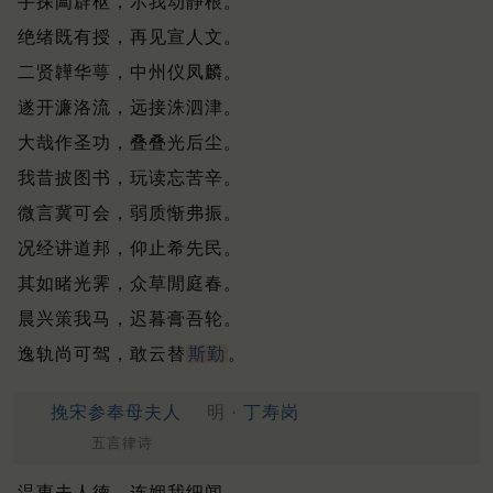
手探阖辟枢，示我动静根。
绝绪既有授，再见宣人文。
二贤韡华萼，中州仪凤麟。
遂开濂洛流，远接洙泗津。
大哉作圣功，叠叠光后尘。
我昔披图书，玩读忘苦辛。
微言冀可会，弱质惭弗振。
况经讲道邦，仰止希先民。
其如睹光霁，众草閒庭春。
晨兴策我马，迟暮膏吾轮。
逸轨尚可驾，敢云替
斯勤
。
挽宋参奉母夫人
明 ·
丁寿岗
五言律诗
温惠夫人德，连姻我细闻。