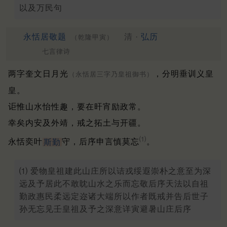
以及万民句
永恬居敬题
清 ·
弘历
（乾隆甲寅）
七言律诗
两字奎文日月光
，分明垂训义皇
（永恬居三字乃皇祖御书）
皇。
讵惟山水怡性趣，要在旰宵励政常。
幸矣内安及外靖，戒之拓土与开疆。
⑴
永恬奕叶
斯勤
守，后序申言慎莫忘
。
⑴ 爱物皇祖建此山庄所以诘戎绥遐崇朴之意至为深
远及予居此不敢眈山水之乐而忘敬后序天法以自祖
勤政惠民柔远定迩诸大端所以作者既戒并告后世子
孙无忘见壬皇祖及予之深意详寅避暑山庄后序