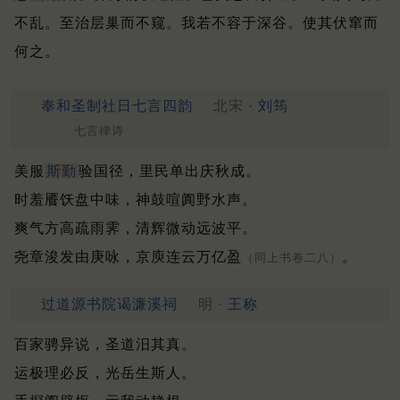
不乱。至治层巢而不窥。
我若不容于深谷。使其伏窜而
何之。
奉和圣制社日七言四韵
北宋 ·
刘筠
七言律诗
美服
斯勤
验国径，里民单出庆秋成。
时羞餍饫盘中味，神鼓喧阗野水声。
爽气方高疏雨霁，清辉微动远波平。
尧章浚发由庚咏，京庾连云万亿盈
。
（同上书卷二八）
过道源书院谒濂溪祠
明 ·
王称
百家骋异说，圣道汨其真。
运极理必反，光岳生斯人。