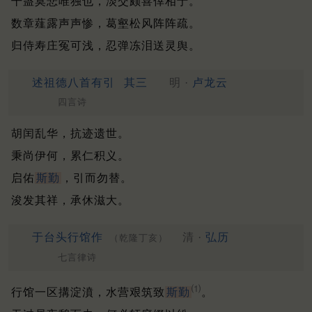
干蛊莫悲唯独也，淡交颇喜倖相于。
数章薤露声声惨，葛壑松风阵阵疏。
归侍寿庄冤可浅，忍弹冻泪送灵舆。
述祖德八首有引
其三
明 ·
卢龙云
四言诗
胡闰乱华，抗迹遗世。
秉尚伊何，累仁积义。
启佑
斯勤
，引而勿替。
浚发其祥，承休滋大。
于台头行馆作
清 ·
弘历
（乾隆丁亥）
七言律诗
⑴
行馆一区搆淀濆，水营艰筑致
斯勤
。