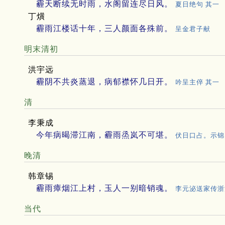
霾天断续无时雨，水阁留连尽日风。
夏日绝句 其一
丁熿
霾雨江楼话十年，三人颜面各殊前。
呈金君子献
明末清初
洪宇远
霾阴不共炎蒸退，病郁襟怀几日开。
吟呈主倅 其一
清
李秉成
今年病暍滞江南，霾雨烝岚不可堪。
伏日口占。示锦
晚清
韩章锡
霾雨瘴烟江上村，玉人一别暗销魂。
李元泌送家传浙
当代