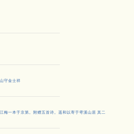
山守金士祥
江梅一本于京第。附赠五首诗。遥和以寄于雩溪山居 其二