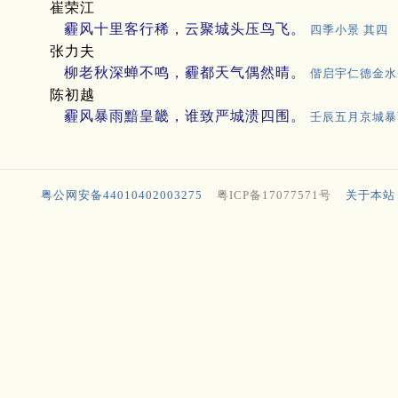
崔荣江
霾风十里客行稀，云聚城头压鸟飞。
四季小景 其四
张力夫
柳老秋深蝉不鸣，霾都天气偶然晴。
偕启宇仁德金水
陈初越
霾风暴雨黯皇畿，谁致严城溃四围。
壬辰五月京城暴
粤公网安备44010402003275
粤ICP备17077571号
关于本站