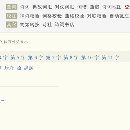
查询
诗词
典故词汇
对仗词汇
词谱
曲谱
诗词地图
登
校注
律诗校验
词格校验
曲格校验
对联校验
自动笺注
其它
简繁转换
诗社
诗词书店
的位置分类显示。
4 字
第 5 字
第 6 字
第 7 字
第 8 字
第 10 字
第 11 字
体
乐府
骚
辞赋
其二