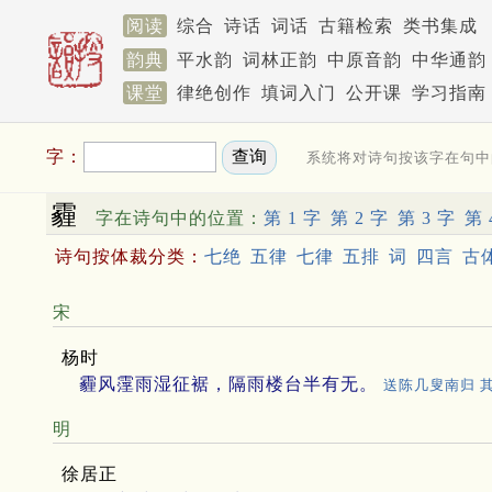
阅读
综合
诗话
词话
古籍检索
类书集成
韵典
平水韵
词林正韵
中原音韵
中华通韵
课堂
律绝创作
填词入门
公开课
学习指南
字：
系统将对诗句按该字在句中
霾
字在诗句中的位置：
第 1 字
第 2 字
第 3 字
第 
诗句按体裁分类：
七绝
五律
七律
五排
词
四言
古
宋
杨时
霾风霪雨湿征裾，隔雨楼台半有无。
送陈几叟南归 
明
徐居正