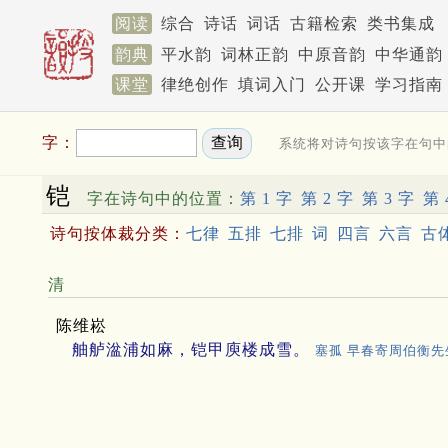
阅读
综合
诗话
词话
古籍检索
类书集成
韵典
平水韵
词林正韵
中原音韵
中华通韵
课堂
律绝创作
填词入门
公开课
学习指南
字：
系统将对诗句按该字在句中
铠
字在诗句中的位置：
第 1 字
第 2 字
第 3 字
第 
诗句按体裁分类：
七律
五排
七排
词
四言
六言
古
清
陈维崧
舳舻湓浦如麻，铠甲庾楼成雪。
塞孤 早春寄周伯衡