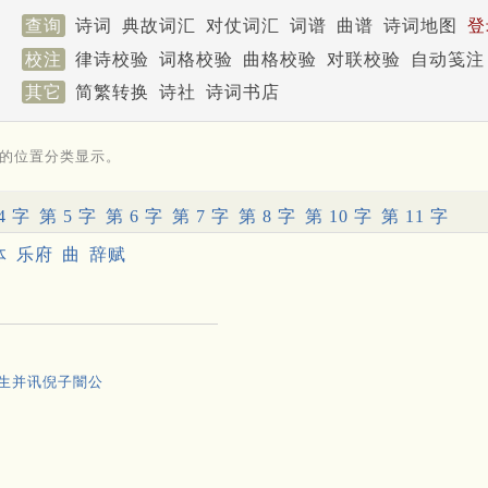
查询
诗词
典故词汇
对仗词汇
词谱
曲谱
诗词地图
登
校注
律诗校验
词格校验
曲格校验
对联校验
自动笺注
其它
简繁转换
诗社
诗词书店
的位置分类显示。
4 字
第 5 字
第 6 字
第 7 字
第 8 字
第 10 字
第 11 字
体
乐府
曲
辞赋
先生并讯倪子闇公