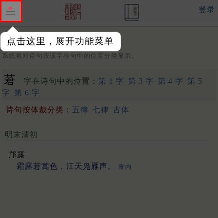
登录
点击这里，展开功能菜单
字：
系统将对诗句按该字在句中的位置分类显示。
莙
字在诗句中的位置：
第 1 字
第 3 字
第 4 字
第 5
字
第 6 字
诗句按体裁分类：
五律
七律
古体
明末清初
邝露
霜露莙蒿色，江天凫雁声。
寄内