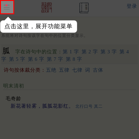
登录
点击这里，展开功能菜单
字：
系统将对诗句按该字在句中的位置分类显示。
胍
字在诗句中的位置：
第 1 字
第 2 字
第 3 字
第 4
字
第 5 字
第 6 字
第 7 字
第 8 字
诗句按体裁分类：
五绝
五律
七律
词
古体
明末清初
毛奇龄
新花著轻雾，胍胍花影红。
北行口号 其二