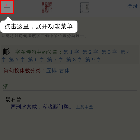
登录
点击这里，展开功能菜单
字：
系统将对诗句按该字在句中的位置分类显示。
耏
字在诗句中的位置：
第 1 字
第 2 字
第 3 字
第 4
字
第 5 字
第 6 字
第 7 字
第 8 字
第 9 字
诗句按体裁分类：
五排
古体
清
汤右曾
严刑冰案减，私税耏门蠲。
上某中丞