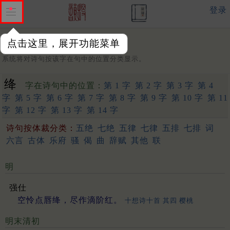
登录
点击这里，展开功能菜单
字：
系统将对诗句按该字在句中的位置分类显示。
绛
字在诗句中的位置：
第 1 字
第 2 字
第 3 字
第 4
字
第 5 字
第 6 字
第 7 字
第 8 字
第 9 字
第 10 字
第 11
字
第 12 字
第 13 字
第 14 字
诗句按体裁分类：
五绝
七绝
五律
七律
五排
七排
词
六言
古体
乐府
骚
偈
曲
辞赋
其他
联
明
强仕
空怜点唇绛，尽作滴阶红。
十想诗十首 其四 樱桃
明末清初