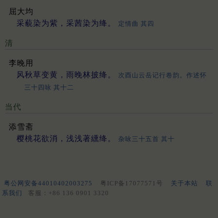
屈大均
采藐染为紫，采茜染为绛。
定情曲 其四
清
李晚用
风秋草变黄，雨晚林披绛。
次酉山云岳记行卷韵。作述怀
三十四咏 其十二
当代
添雪斋
樱桃花欲消，浅浅著纁绛。
杂咏三十五首 其十
粤公网安备44010402003275
粤ICP备17077571号
关于本站
联
系我们
客服：+86 136 0901 3320