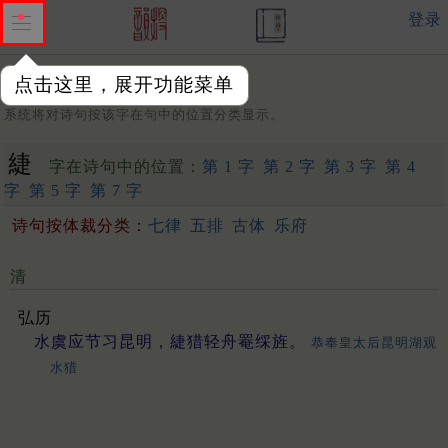
登录
点击这里，展开功能菜单
字：
系统将对诗句按该字在句中的位置分类显示。
緁
字在诗句中的位置：
第 1 字
第 2 字
第 3 字
第 4
字
第 5 字
第 7 字
诗句按体裁分类：
七律
五排
古体
乐府
清
弘历
水虞应节习昆明，緁猎轻舟罨䌽旌。
恭奉皇太后昆明湖观
水猎