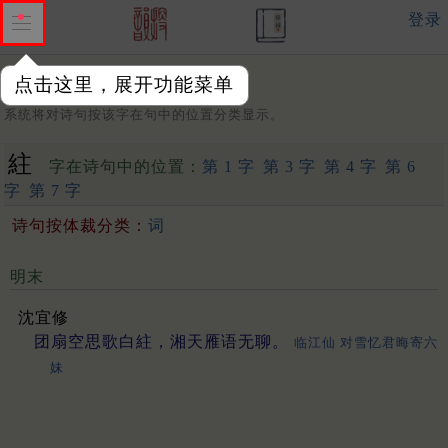
登录
点击这里，展开功能菜单
字：
系统将对诗句按该字在句中的位置分类显示。
紸
字在诗句中的位置：
第 1 字
第 3 字
第 4 字
第 6
字
第 7 字
诗句按体裁分类：
词
明末
沈宜修
团扇空思歌白紸，湘天雁语无聊。
临江仙 对雪忆君晦寄六
妹