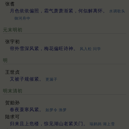
张翥
月色依依偏照，霜气萧萧渐紧，何似解离怀。
水调歌头
御河舟中
元末明初
张宇初
帘外雪深风紧，梅花偏旺诗神。
风入松 问学
明
王世贞
又被子规催紧。
更漏子
明末清初
贺贻孙
春夜蓑寒风紧。
如梦令 渔梦
陆求可
归来且上危楼，惊见湖山老紧关门。
瑞鹧鸪 湖上雪