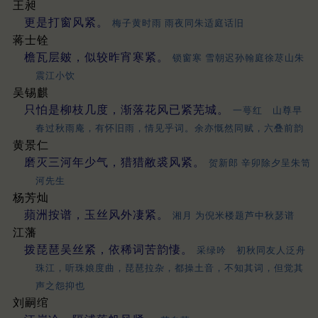
王昶
更是打窗风紧。
梅子黄时雨 雨夜同朱适庭话旧
蒋士铨
檐瓦层皴，似较昨宵寒紧。
锁窗寒 雪朝迟孙翰庭徐荩山朱
震江小饮
吴锡麒
只怕是柳枝几度，渐落花风已紧芜城。
一萼红 山尊早
春过秋雨庵，有怀旧雨，情见乎词。余亦慨然同赋，六叠前韵
黄景仁
磨灭三河年少气，猎猎敝裘风紧。
贺新郎 辛卯除夕呈朱笥
河先生
杨芳灿
蘋洲按谱，玉丝风外凄紧。
湘月 为倪米楼题芦中秋瑟谱
江藩
拨琵琶吴丝紧，依稀词苦韵悽。
采绿吟 初秋同友人泛舟
珠江，听珠娘度曲，琵琶拉杂，都操土音，不知其词，但觉其
声之怨抑也
刘嗣绾