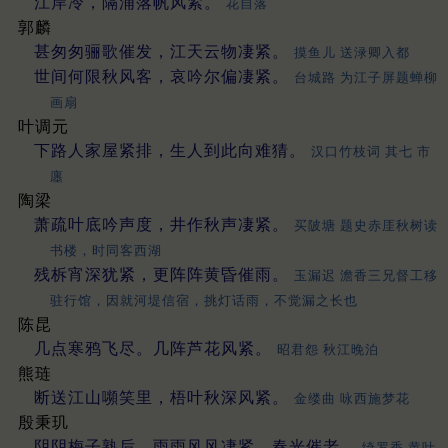
江岸冷，隔浦落帆风紧。
花自落
郭麟
甚匆匆骊歌催发，江天云物凄紧。
摸鱼儿 送渌卿入都
世间何限秋风客，哀吟尔偏凄紧。
台城路 为江子屏题蝉柳
画扇
叶调元
下路人家屋紧排，生人到此向难猜。
汉口竹枝词 其七 市
廛
陶梁
萧疏叶底吟声度，井作秋声凄紧。
买陂塘 题史赤厓秋树读
书楼，时同客西湖
残柝宵深犹紧，更阵阵黄昏催雨。
玉漏迟 澹香三兄督工移
驻行馆，因就河堤信宿，挑灯话雨，不觉漏之长也
陈昆
几点寒鸦飞尽。几阵芦花风紧。
昭君怨 秋江晚泊
熊琏
断送江山嚬笑里，梧叶秋深风紧。
金缕曲 咏西施梦花
殷秉玑
阴阴梅子熟后，雨雨风风凄紧，春光催老。
绮罗香 黄叶