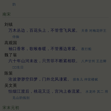
韵
南宋
刘镇
万木丛边，百花头上，不管雪飞风紧。
天香 对梅花怀王
侍御
高观国
袖口香寒，歌喉春暖，不管雁边寒紧。
夜行船
魏了翁
六十年山河未改，只芳菲不断紧相联。
八声甘州 王总卿
□□生日
陈策
沧波渺渺空归梦，门外北风凄紧。
摸鱼儿 仲宣楼赋
吴文英
怕烟江渡后，桃花又泛，宫沟上春流紧。
水龙吟 其二 用
见山韵饯别
宋末元初