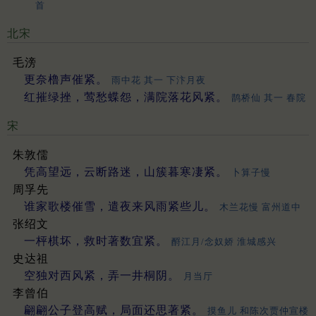
首
北宋
毛滂
更奈橹声催紧。
雨中花 其一 下汴月夜
红摧绿挫，莺愁蝶怨，满院落花风紧。
鹊桥仙 其一 春院
宋
朱敦儒
凭高望远，云断路迷，山簇暮寒凄紧。
卜算子慢
周孚先
谁家歌楼催雪，遣夜来风雨紧些儿。
木兰花慢 富州道中
张绍文
一枰棋坏，救时著数宜紧。
酹江月/念奴娇 淮城感兴
史达祖
空独对西风紧，弄一井桐阴。
月当厅
李曾伯
翩翩公子登高赋，局面还思著紧。
摸鱼儿 和陈次贾仲宣楼