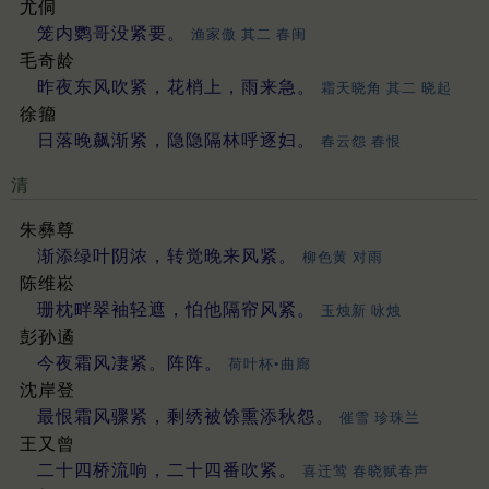
尤侗
笼内鹦哥没紧要。
渔家傲 其二 春闺
毛奇龄
昨夜东风吹紧，花梢上，雨来急。
霜天晓角 其二 晓起
徐籀
日落晚飙渐紧，隐隐隔林呼逐妇。
春云怨 春恨
清
朱彝尊
渐添绿叶阴浓，转觉晚来风紧。
柳色黄 对雨
陈维崧
珊枕畔翠袖轻遮，怕他隔帘风紧。
玉烛新 咏烛
彭孙遹
今夜霜风凄紧。阵阵。
荷叶杯•曲廊
沈岸登
最恨霜风骤紧，剩绣被馀熏添秋怨。
催雪 珍珠兰
王又曾
二十四桥流响，二十四番吹紧。
喜迁莺 春晓赋春声