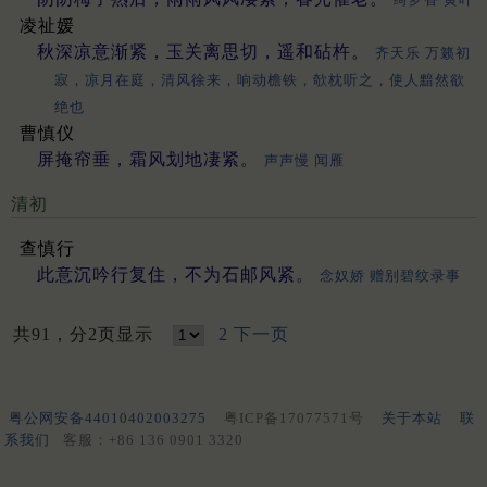
凌祉媛
秋深凉意渐紧，玉关离思切，遥和砧杵。
齐天乐 万籁初
寂，凉月在庭，清风徐来，响动檐铁，欹枕听之，使人黯然欲
绝也
曹慎仪
屏掩帘垂，霜风划地凄紧。
声声慢 闻雁
清初
查慎行
此意沉吟行复住，不为石邮风紧。
念奴娇 赠别碧纹录事
共91，分2页显示
2
下一页
粤公网安备44010402003275
粤ICP备17077571号
关于本站
联
系我们
客服：+86 136 0901 3320