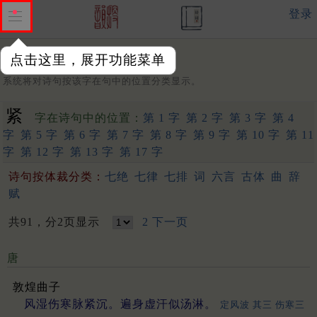
登录
点击这里，展开功能菜单
字：
系统将对诗句按该字在句中的位置分类显示。
紧
字在诗句中的位置：
第 1 字
第 2 字
第 3 字
第 4
字
第 5 字
第 6 字
第 7 字
第 8 字
第 9 字
第 10 字
第 11
字
第 12 字
第 13 字
第 17 字
诗句按体裁分类：
七绝
七律
七排
词
六言
古体
曲
辞
赋
共91，分2页显示
2
下一页
唐
敦煌曲子
风湿伤寒脉紧沉。遍身虚汗似汤淋。
定风波 其三 伤寒三