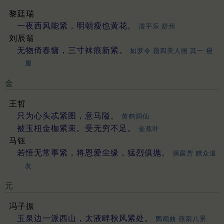
黎廷瑞
一夜西风能紧，明朝瘦也黄花。
清平乐 舒州
刘辰翁
无物倚春慵，三寸袜痕新紧。
如梦令 题四美人画 其一 褪
履
金
王哲
只为心头忒紧图，意马隘。
黄鹤洞仙
被玉杻金枷紧束。受无穷不足。
金蕉叶
马钰
若悟无常事紧，将恩爱尘缘，猛烈俱抛。
满庭芳 赠众道
友
元
冯子振
玉泉边一派西山，太液畔秋风紧处。
鹦鹉曲 燕南八景