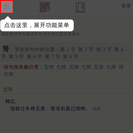
登录
点击这里，展开功能菜单
字：
系统将对诗句按该字在句中的位置分类显示。
箐
字在诗句中的位置：
第 1 字
第 2 字
第 3 字
第 4
字
第 5 字
第 6 字
第 7 字
第 8 字
诗句按体裁分类：
五绝
七绝
五律
七律
五排
七排
词
古体
北宋
韩亿
地僻过冬稀见雁，箐深初夏已闻蝉。
洋州