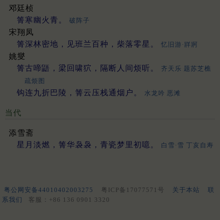
邓廷桢
箐寒幽火青。
破阵子
宋翔凤
箐深林密地，见班兰百种，柴落零星。
忆旧游·牂牁
姚燮
箐古啼鼯，梁回啸狖，隔断人间烦听。
齐天乐 题苏芝樵
疏烦图
钩连九折巴陵，箐云压栈通烟户。
水龙吟 恶滩
当代
添雪斋
星月淡燃，箐华袅袅，青瓷梦里初噫。
白雪·雪 丁亥自寿
粤公网安备44010402003275
粤ICP备17077571号
关于本站
联
系我们
客服：+86 136 0901 3320