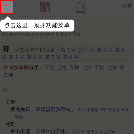
登录
点击这里，展开功能菜单
字：
系统将对诗句按该字在句中的位置分类显示。
箐
字在诗句中的位置：
第 1 字
第 2 字
第 3 字
第 4
字
第 5 字
第 6 字
第 7 字
第 8 字
诗句按体裁分类：
五绝
七绝
五律
七律
五排
七排
词
古体
清
王策
挥戈挽日，箐烟蜑雨翼翔龙。
金人捧露盘 瞿留守祠用罗壶
秋韵
熊琏
平山不远，箐华钟自邗水。
百字令 题平山女史诗卷