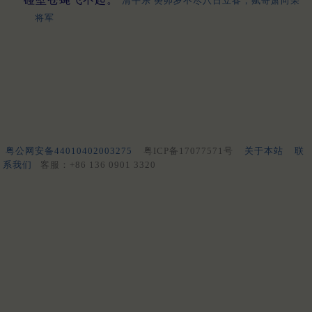
清平乐 癸卯岁不尽八日立春，赋寄萧向荣
将军
粤公网安备44010402003275
粤ICP备17077571号
关于本站
联
系我们
客服：+86 136 0901 3320