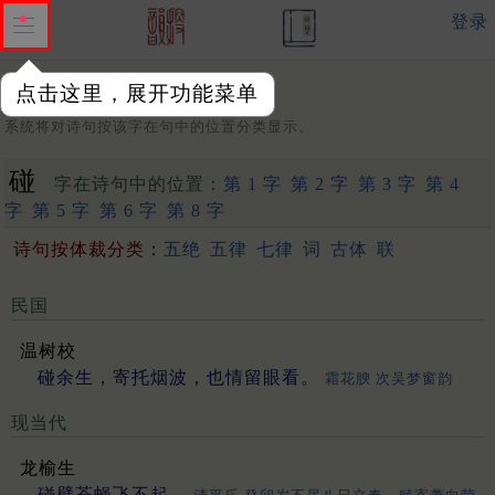
登录
点击这里，展开功能菜单
字：
系统将对诗句按该字在句中的位置分类显示。
碰
字在诗句中的位置：
第 1 字
第 2 字
第 3 字
第 4
字
第 5 字
第 6 字
第 8 字
诗句按体裁分类：
五绝
五律
七律
词
古体
联
民国
温树校
碰余生，寄托烟波，也情留眼看。
霜花腴 次吴梦窗韵
现当代
龙榆生
碰壁苍蝇飞不起。