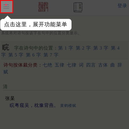
登录
点击这里，展开功能菜单
字：
系统将对诗句按该字在句中的位置分类显示。
睆
字在诗句中的位置：
第 1 字
第 2 字
第 3 字
第 4
字
第 5 字
第 6 字
第 7 字
诗句按体裁分类：
七绝
五律
七律
词
四言
古体
曲
辞
赋
清
张杲
睆粤窥吴，枕豫背燕。
黄鹤楼赋