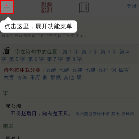
登录
点击这里，展开功能菜单
字：
系统将对诗句按该字在句中的位置分类显示。
盾
字在诗句中的位置：
第 1 字
第 2 字
第 3 字
第 4
字
第 5 字
第 6 字
第 7 字
第 8 字
诗句按体裁分类：
五绝
七绝
五律
七律
五排
词
四言
六言
古体
乐府
曲
辞赋
其他
联
宋
晁公溯
不畏赵盾日，知有楚王风。
眉州燕游杂咏十首 其五 披风榭
南宋
周必大