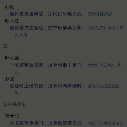
祁顺
盾日炎炎遇傅霖，斯民忧乐最关心。
又和孙延用韵
欧大任
盾鼻檄成羌笛起，曲中应解奏凉州。
金陵送黄白仲北上四
首 其四
清
叶方蔼
平滇露布新裁就，盾鼻横磨手自书。
大雪口号三绝句 其
三
赵翼
还疑马上催书记，盾鼻淋漓草檄时。
题敦思族兄洗砚图
其二
清末民国初
曹元忠
家书夜草掩和门，盾鼻磨残破墨痕。
为从子松乔题苏邻先