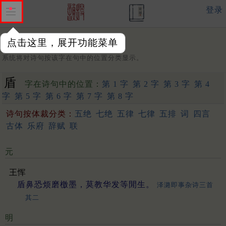
登录
点击这里，展开功能菜单
字：
系统将对诗句按该字在句中的位置分类显示。
盾
字在诗句中的位置：
第 1 字
第 2 字
第 3 字
第 4
字
第 5 字
第 6 字
第 7 字
第 8 字
诗句按体裁分类：
五绝
七绝
五律
七律
五排
词
四言
古体
乐府
辞赋
联
元
王恽
盾鼻恐烦磨檄墨，莫教华发等閒生。
泽潞即事杂诗三首
其二
明