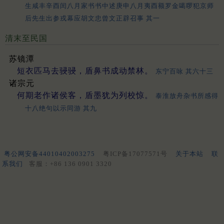
生咸丰辛酉闰八月家书书中述庚申八月夷酉额罗金噶啰犯京师
后先生出参戎幕应胡文忠曾文正辟召事 其一
清末至民国
苏镜潭
短衣匹马去骎骎，盾鼻书成动禁林。
东宁百咏 其六十三
诸宗元
何期老作诸侯客，盾墨犹为列校惊。
泰淮放舟杂书所感得
十八绝句以示同游 其九
粤公网安备44010402003275
粤ICP备17077571号
关于本站
联
系我们
客服：+86 136 0901 3320