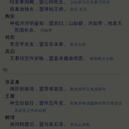
结发事闺阃，盟心同死生。
义妇辞为王佐妻万氏作
南巢放独夫，盟津铄王师。
杂言 其五
陶安
神祗洋洋明鉴知，盟若曰：山如砺，河如带，地老天
荒国长在。
河如带
韩奕
寄言平生友，盟言应未寒。
荅友次韵
高启
又看结交许岁晚，盟盘未撤渝情恩。
泉南两义士歌
明
张孟兼
摛辞挹馀清，盟荐侑嘉告。
夜坐国学玉兔泉联句
王履
神交自兹往，盟作忘年友。
初来穿林误蹑狭径旁几堕崖去
及还见之作此自慰
解缙
身同鸥鹭侣，盟与泉石亲。
求志山房歌