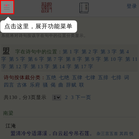
登录
点击这里，展开功能菜单
字：
系统将对诗句按该字在句中的位置分类显示。
盟
字在诗句中的位置：
第 1 字
第 2 字
第 3 字
第 4
字
第 5 字
第 6 字
第 7 字
第 8 字
第 9 字
第 10 字
第 11
字
第 12 字
第 13 字
第 14 字
第 17 字
诗句按体裁分类：
五绝
七绝
五律
七律
五排
七排
词
四言
古体
乐府
骚
偈
曲
辞赋
联
共130，分3页显示
2
3
下一页
南梁
江淹
盟清冷兮适潺湲，白云起兮吊石莲。
杂三言五首 其四 悦