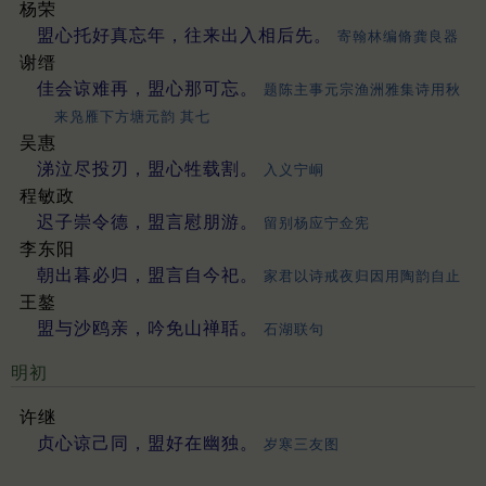
杨荣
盟心托好真忘年，往来出入相后先。
寄翰林编脩龚良器
谢缙
佳会谅难再，盟心那可忘。
题陈主事元宗渔洲雅集诗用秋
来凫雁下方塘元韵 其七
吴惠
涕泣尽投刃，盟心牲载割。
入义宁峒
程敏政
迟子崇令德，盟言慰朋游。
留别杨应宁佥宪
李东阳
朝出暮必归，盟言自今祀。
家君以诗戒夜归因用陶韵自止
王鏊
盟与沙鸥亲，吟免山禅聒。
石湖联句
明初
许继
贞心谅己同，盟好在幽独。
岁寒三友图