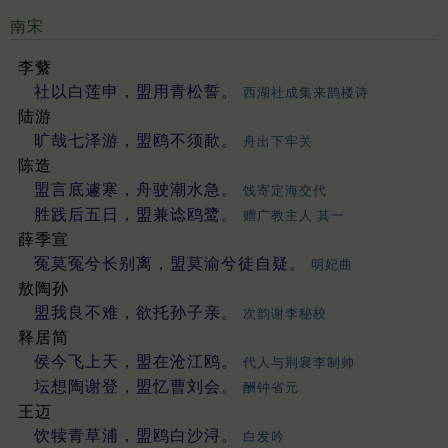
南宋
李蘩
社以白莲申，盟用青松誓。
西湖社成集来鹊楼诗
陆游
旷哉七泽游，盟鸥不须歃。
舟出下牢关
陈造
盟言底遽寒，舟驶潮水急。
饯寄定海交代
胜践后五日，盟兼谂鸥鹭。
赠广教主人 其一
薛季宣
冤莫冤兮长别离，盟莫渝兮徒自疑。
明妃曲
敖陶孙
盟我良不难，欲托孙子亲。
次韵谢李秘校
释居简
侯今飞上天，盟在沧江鸥。
代人与荆襄李制帅
坛想陶谢登，盟忆曹刘会。
酬钟省元
王迈
饮犊青草浦，盟鸥白沙浔。
白发吟