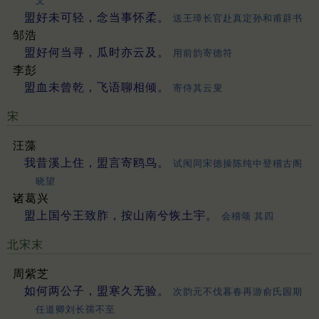
文
盟好未可轻，念当事怀柔。
送王璋长官赴真定孙和甫辟书
邹浩
盟好何当寻，瓜时亦云及。
用前韵寄德符
李彭
盟血未曾乾，飞语聊相倾。
寄侍其云叟
宋
汪藻
我昔溪上住，盟言寄鸥鸟。
试闱同宋德操陈纯中登稽古阁
晓望
诸葛兴
盟上国兮王致胙，按山南兮恢土宇。
会稽颂 其四
北宋末
周紫芝
如何两公子，盟寒久无验。
次韵元不伐暮春再游俞氏园期
任道卿刘长孺不至