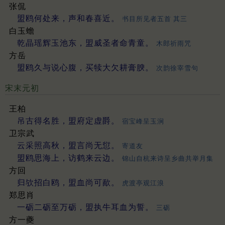
张侃
盟鸥何处来，声和春喜近。
书目所见者五首 其三
白玉蟾
乾晶瑶辉玉池东，盟威圣者命青童。
木郎祈雨咒
方岳
盟鸥久与说心腹，买犊大欠耕膏腴。
次韵徐宰雪句
宋末元初
王柏
吊古得名胜，盟府定虚爵。
宿宝峰呈玉涧
卫宗武
云采照高秋，盟言尚无愆。
寄道友
盟鸥思海上，访鹤来云边。
锦山自杭来诗呈乡曲共举月集
方回
归欤招白鸥，盟血尚可歃。
虎渡亭观江浪
郑思肖
一砺二砺至万砺，盟执牛耳血为誓。
三砺
方一夔