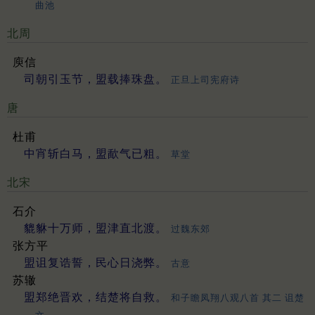
曲池
北周
庾信
司朝引玉节，盟载捧珠盘。
正旦上司宪府诗
唐
杜甫
中宵斩白马，盟歃气已粗。
草堂
北宋
石介
貔貅十万师，盟津直北渡。
过魏东郊
张方平
盟诅复诰誓，民心日浇弊。
古意
苏辙
盟郑绝晋欢，结楚将自救。
和子瞻凤翔八观八首 其二 诅楚