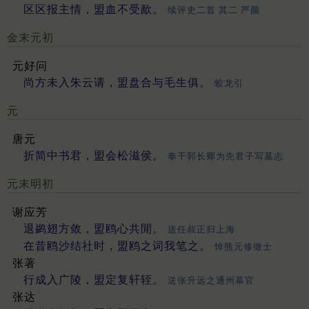
区区报主情，盟血不受歃。
续评史二首 其二 严颜
金末元初
元好问
尚方未入朱云请，盟盘合与毛生俱。
蛟龙引
元
唐元
折简中书君，盟会松滋侯。
奉干郭长卿为先君子写墓志
元末明初
谢应芳
退鹢翅方敛，盟鸥心共閒。
送任叔正归上海
在昔鸥沙结社时，盟鸥之词我笔之。
悼熊元修徵士
张著
行成入广陵，盟定复轩轾。
送张升远之通州幕官
张达