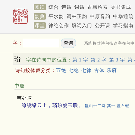
阅读
综合
诗话
词话
古籍检索
类书集成
韵典
平水韵
词林正韵
中原音韵
中华通韵
课堂
律绝创作
填词入门
公开课
学习指南
字：
系统将对诗句按该字在句中
玢
字在诗句中的位置：
第 1 字
第 2 字
第 3 字
第 
诗句按体裁分类：
五绝
七绝
七律
古体
乐府
中唐
韦处厚
缭绕缘云上，璘玢甃玉联。
盛山十二诗 其十 盘石磴