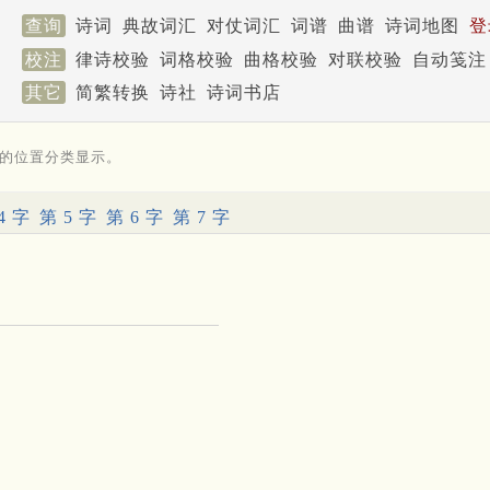
查询
诗词
典故词汇
对仗词汇
词谱
曲谱
诗词地图
登
校注
律诗校验
词格校验
曲格校验
对联校验
自动笺注
其它
简繁转换
诗社
诗词书店
的位置分类显示。
4 字
第 5 字
第 6 字
第 7 字