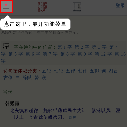
登录
点击这里，展开功能菜单
字：
系统将对诗句按该字在句中的位置分类显示。
湮
字在诗句中的位置：
第 1 字
第 2 字
第 3 字
第 4
字
第 5 字
第 6 字
第 7 字
第 8 字
第 9 字
第 12 字
第 16
字
诗句按体裁分类：
五绝
七绝
五律
七律
五排
词
四言
古体
曲
辞赋
赞
联
当代
韩秀丽
此夫慎独谨微，施轻徭薄赋民生为计，纵沫以风，湮
以土，今古犹传盛德园。
霸陵