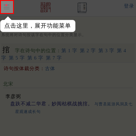
登录
点击这里，展开功能菜单
字：
系统将对诗句按该字在句中的位置分类显示。
捾
字在诗句中的位置：
第 1 字
第 2 字
第 3 字
第 4
字
第 5 字
第 6 字
第 7 字
诗句按体裁分类：
古体
北宋
李彦弼
盘趺不减二华君，妙阅枯棋战挑捾。
与曹圣延游风洞及七
星观遂成长句