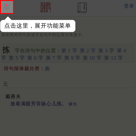
登录
点击这里，展开功能菜单
字：
系统将对诗句按该字在句中的位置分类显示。
拣
字在诗句中的位置：
第 1 字
第 2 字
第 3 字
第 4
字
第 5 字
第 6 字
第 7 字
第 9 字
第 10 字
第 12 字
诗句按体裁分类：
曲
元
戴善夫
放着满眼芳菲纵心儿拣。
赚煞