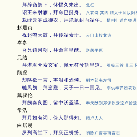
拜辞诣阙下，怵惕久未出。
北征
诏王来射雁，拜命已挺身。
八哀诗 其四 赠太子师汝阳
裁缝云雾成御衣，拜跪题封向端午。
惜别行送向卿进
赵居贞
祝起鸣天鼓，拜传端素册。
云门山投龙诗
岑参
吾兄镇河朔，拜命宣皇猷。
送颜平原
元结
拜潜君兮索玄宝，佩元符兮轨皇道。
引极三首 其三 
顾况
却略欲一言，零泪和酒倾。
酬本部韦左司
驰凤阙，拜鸾殿，天子一日一回见。
李供奉弹箜篌歌
戴叔伦
拜阙奏良图，留中沃圣谟。
奉天酬别郑谏议云逵卢拾
常浩
拜月如有词，傍人那得知。
赠卢夫人
白居易
罗列高堂下，拜庆正纷纷。
初除户曹喜而言志