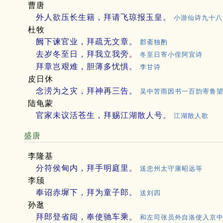
曹唐
外人欲压长生籍，拜请飞琼报玉皇。
小游仙诗九十八
杜牧
阙下谏官业，拜疏无文章。
郡斋独酌
去岁冬至日，拜我立我旁。
冬至日寄小侄阿宜诗
拜章岂艰难，胆薄多忧惧。
李甘诗
皮日休
念涝为之灾，拜神再三告。
吴中苦雨因书一百韵寄鲁
陆龟蒙
官家未议活苍生，拜赐江湖散人号。
江湖散人歌
盛唐
李隆基
分符侯甸内，拜手明庭里。
送忠州太守康昭远等
李颀
奉诏赤墀下，拜为童子郎。
送刘四
孙逖
拜郎登省闼，奉使驰车乘。
和左司张员外自洛使入京