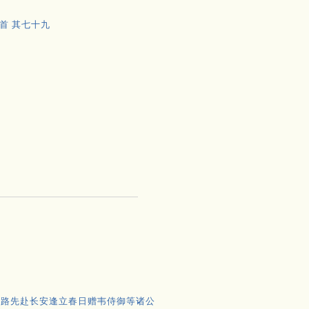
首 其七十九
望
中路先赴长安逢立春日赠韦侍御等诸公