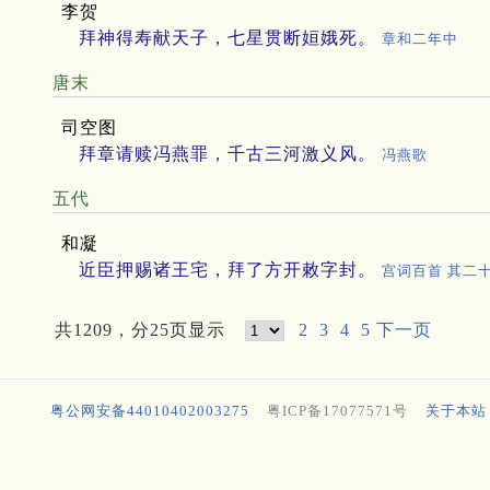
李贺
拜神得寿献天子，七星贯断姮娥死。
章和二年中
唐末
司空图
拜章请赎冯燕罪，千古三河激义风。
冯燕歌
五代
和凝
近臣押赐诸王宅，拜了方开敕字封。
宫词百首 其二
共1209，分25页显示
2
3
4
5
下一页
粤公网安备44010402003275
粤ICP备17077571号
关于本站