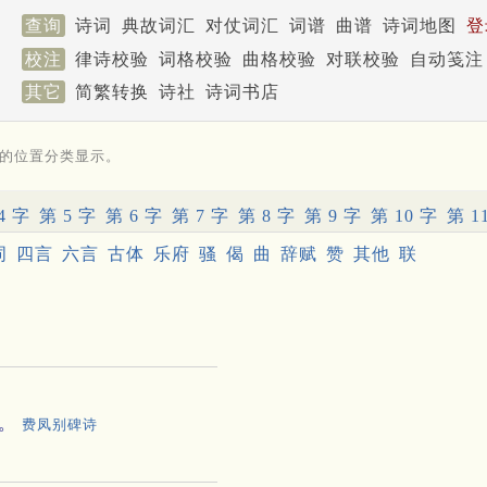
查询
诗词
典故词汇
对仗词汇
词谱
曲谱
诗词地图
登
校注
律诗校验
词格校验
曲格校验
对联校验
自动笺注
其它
简繁转换
诗社
诗词书店
的位置分类显示。
4 字
第 5 字
第 6 字
第 7 字
第 8 字
第 9 字
第 10 字
第 1
词
四言
六言
古体
乐府
骚
偈
曲
辞赋
赞
其他
联
。
费凤别碑诗