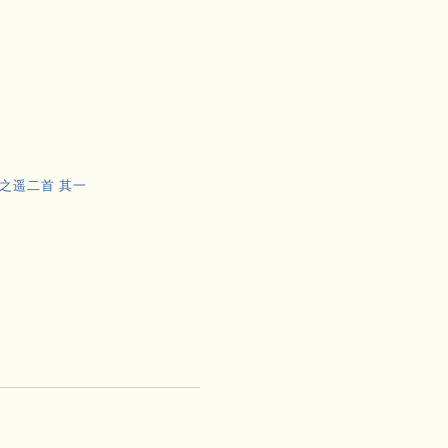
之遥二首 其一
御
沙