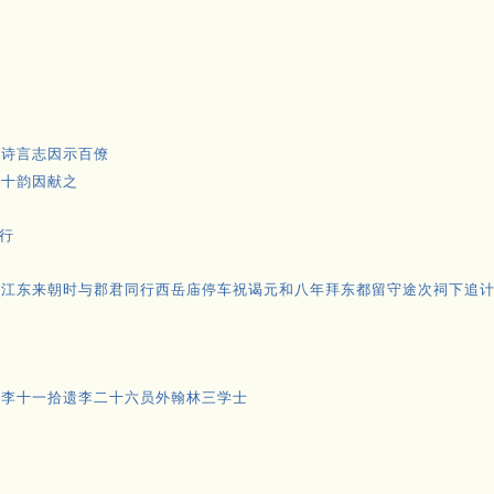
以诗言志因示百僚
三十韵因献之
行
自江东来朝时与郡君同行西岳庙停车祝谒元和八年拜东都留守途次祠下追
阙李十一拾遗李二十六员外翰林三学士