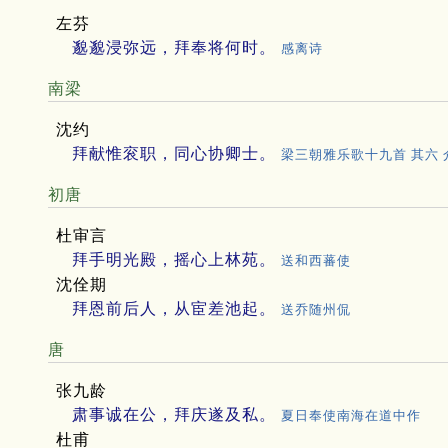
左芬
邈邈浸弥远，拜奉将何时。
感离诗
南梁
沈约
拜献惟衮职，同心协卿士。
梁三朝雅乐歌十九首 其六 
初唐
杜审言
拜手明光殿，摇心上林苑。
送和西蕃使
沈佺期
拜恩前后人，从宦差池起。
送乔随州侃
唐
张九龄
肃事诚在公，拜庆遂及私。
夏日奉使南海在道中作
杜甫