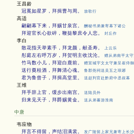
王昌龄
冠冕如星罗，拜揖曹与周。
放歌行
高适
翩翩幕下来，拜赐甘泉宫。
酬秘书弟兼寄幕下诸公
拜迎官长心欲碎，鞭挞黎庶令人悲。
封丘作
李白
散花指天举素手，拜龙颜，献圣寿。
上云乐
彤庭左右呼万岁，拜贺明主收沈沦。
赠从弟南平太守
竹马数小儿，拜迎白鹿前。
赠宣城宇文太守兼呈崔侍
送行奠桂酒，拜舞清心魂。
鲁郡尧祠送吴五之琅琊
君为鲁曾子，拜揖高堂里。
送赵判官赴黔府中丞叔幕
王维
拜手辞上官，缓步出南宫。
送陆员外
归来见天子，拜爵赐黄金。
送从弟蕃游淮南
中唐
韦应物
拜言不得留，声结泪满裳。
发广陵留上家兄兼寄上长