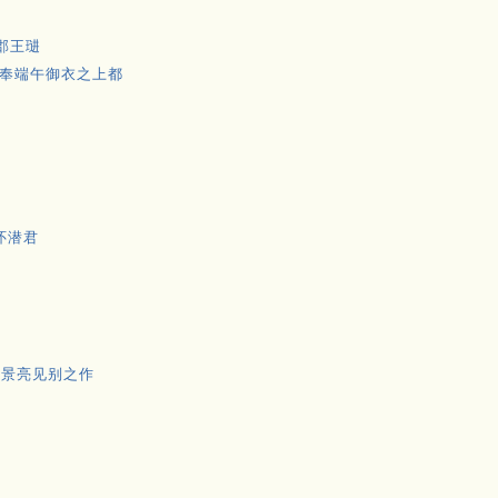
郡王琎
奉端午御衣之上都
怀潜君
遗景亮见别之作