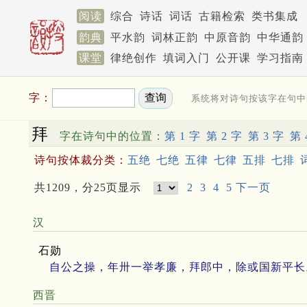
阅读
综合
诗话
词话
古籍检索
类书集成
韵典
平水韵
词林正韵
中原音韵
中华通韵
课堂
律绝创作
填词入门
公开课
学习指南
字：
系统将对诗句按该字在句中
拜
字在诗句中的位置：
第 1 字
第 2 字
第 3 字
第 
诗句按体裁分类：
五绝
七绝
五律
七律
五排
七排
共1209，分25页显示
2
3
4
5
下一页
汉
石勋
自公之操，年卅一举孝廉，拜郎中，除或国新平长
西晋