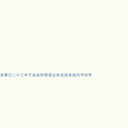
计前事已二十三年于兹矣时郡君以疾恙续发因代书却寄