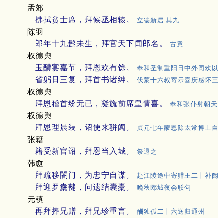
孟郊
拂拭贫士席，拜候丞相辕。
立德新居 其九
陈羽
郎年十九髭未生，拜官天下闻郎名。
古意
权德舆
玉醴宴嘉节，拜恩欢有馀。
奉和圣制重阳日中外同欢
省躬日三复，拜首书诸绅。
伏蒙十六叔寄示喜庆感怀
权德舆
拜恩稽首纷无已，凝旒前席皇情喜。
奉和张仆射朝天
权德舆
拜恩理晨装，诏使来骈阗。
贞元七年蒙恩除太常博士
张籍
籍受新官诏，拜恩当入城。
祭退之
韩愈
拜疏移閤门，为忠宁自谋。
赴江陵途中寄赠王二十补
拜迎罗櫜鞬，问遗结囊橐。
晚秋郾城夜会联句
元稹
再拜捧兄赠，拜兄珍重言。
酬独孤二十六送归通州