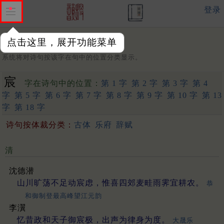
登录
点击这里，展开功能菜单
字：
系统将对诗句按该字在句中的位置分类显示。
宸
字在诗句中的位置：
第 1 字
第 2 字
第 3 字
第 4
字
第 5 字
第 6 字
第 7 字
第 8 字
第 9 字
第 10 字
第 13
字
第 18 字
诗句按体裁分类：
古体
乐府
辞赋
清
沈德潜
山川旷荡不足动宸虑，惟喜四郊麦畦雨霁宜耕农。
恭
和御制登最高峰望江元韵
李瀷
忆昔政和天子御宸极，出声为律身为度。
大晟乐