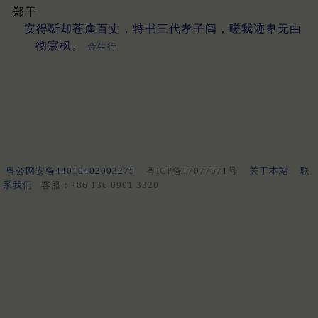
郑干
安得斲却苍崖百丈，特书三代孝子闾，嗟我迹卑无由
彻宸枫。
金生行
粤公网安备44010402003275
粤ICP备17077571号
关于本站
联
系我们
客服：+86 136 0901 3320