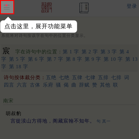
登录
点击这里，展开功能菜单
字：
系统将对诗句按该字在句中的位置分类显示。
宸
字在诗句中的位置：
第 1 字
第 2 字
第 3 字
第 4
字
第 5 字
第 6 字
第 7 字
第 8 字
第 9 字
第 10 字
第 13
字
第 18 字
诗句按体裁分类：
五绝
七绝
五律
七律
五排
七排
词
四言
六言
古体
乐府
骚
偈
曲
辞赋
赞
其他
联
南宋
胡叔豹
宫徙渎山方得地，阁藏宸翰不知年。
句 其一