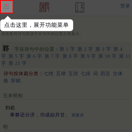
登录
点击这里，展开功能菜单
字：
系统将对诗句按该字在句中的位置分类显示。
夥
字在诗句中的位置：
第 1 字
第 2 字
第 3 字
第 4
字
第 5 字
第 6 字
第 7 字
第 8 字
第 9 字
第 10 字
第 11
字
第 21 字
诗句按体裁分类：
七绝
五律
五排
七排
词
四言
古体
曲
辞赋
元末明初
刘崧
事夥还分济，功成始共甘。
观蜜房
明