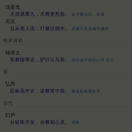
沈彦光
天涯遇重九，乐夥更愁殷。
会宁重九日。有感
石沆
且从俗人语，打夥过残年。
岁暮不及去城中偶吟
明末清初
钱澄之
客夥随帮走，驴行让马前。
北行途中杂纪口号 其六
清
弘历
廷标虽作古，迹夥禁中留。
题金廷标墨牡丹
当代
幻庐
分赃暗开发，合夥契心灵。
背叛