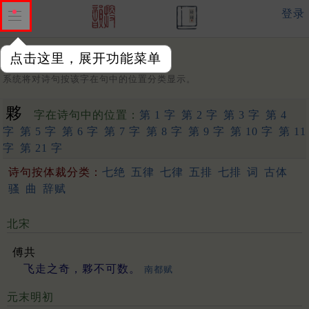
登录
点击这里，展开功能菜单
字：
系统将对诗句按该字在句中的位置分类显示。
夥
字在诗句中的位置：
第 1 字
第 2 字
第 3 字
第 4
字
第 5 字
第 6 字
第 7 字
第 8 字
第 9 字
第 10 字
第 11
字
第 21 字
诗句按体裁分类：
七绝
五律
七律
五排
七排
词
古体
骚
曲
辞赋
北宋
傅共
飞走之奇，夥不可数。
南都赋
元末明初