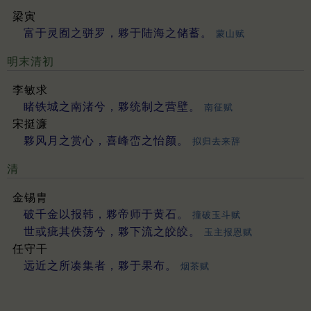
梁寅
富于灵囿之骈罗，夥于陆海之储蓄。
蒙山赋
明末清初
李敏求
睹铁城之南渚兮，夥统制之营壁。
南征赋
宋挺濂
夥风月之赏心，喜峰峦之怡颜。
拟归去来辞
清
金锡胄
破千金以报韩，夥帝师于黄石。
撞破玉斗赋
世或疵其佚荡兮，夥下流之皎皎。
玉主报恩赋
任守干
远近之所凑集者，夥于果布。
烟茶赋