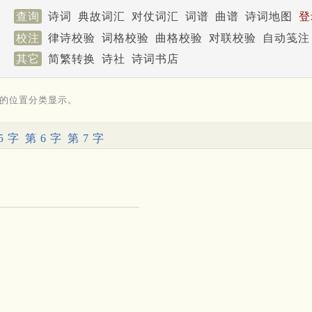
查询
诗词
典故词汇
对仗词汇
词谱
曲谱
诗词地图
登
校注
律诗校验
词格校验
曲格校验
对联校验
自动笺注
其它
简繁转换
诗社
诗词书店
的位置分类显示。
5 字
第 6 字
第 7 字