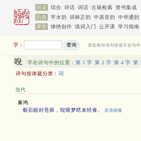
阅读
综合
诗话
词话
古籍检索
类书集成
韵典
平水韵
词林正韵
中原音韵
中华通韵
课堂
律绝创作
填词入门
公开课
学习指南
字：
系统将对诗句按该字在句中
唲
字在诗句中的位置：
第 1 字
第 2 字
第 4 字
第 
诗句按体裁分类：
词
当代
秦鸿
裂石睑封苍藓，唲呕梦呓未经春。
庆清朝慢