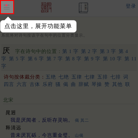
登录
点击这里，展开功能菜单
字：
系统将对诗句按该字在句中的位置分类显示。
厌
字在诗句中的位置：
第 1 字
第 2 字
第 3 字
第 4
字
第 5 字
第 6 字
第 7 字
第 8 字
第 9 字
第 10 字
第 11
字
诗句按体裁分类：
五绝
七绝
五律
七律
五排
七排
词
四言
六言
古体
乐府
骚
偈
曲
辞赋
琴操
赞
其他
联
北宋
晁迥
我是厌闻者，反听存灵响。
偈 其二
释清远
昔未厌瓦砾，今岂重金璧。
山偈