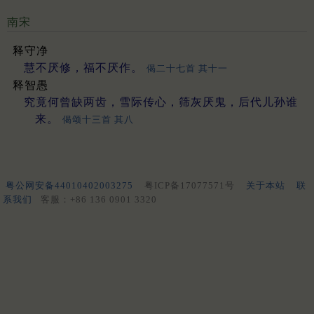
南宋
释守净
慧不厌修，福不厌作。
偈二十七首 其十一
释智愚
究竟何曾缺两齿，雪际传心，筛灰厌鬼，后代儿孙谁
来。
偈颂十三首 其八
粤公网安备44010402003275
粤ICP备17077571号
关于本站
联
系我们
客服：+86 136 0901 3320