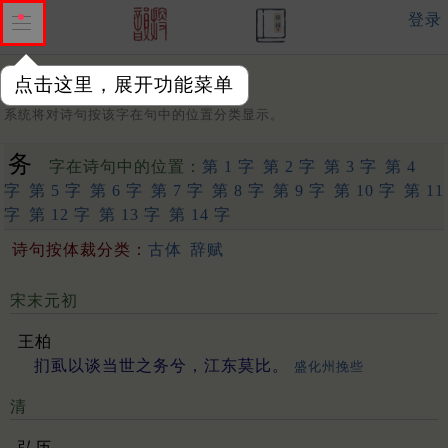
登录
点击这里，展开功能菜单
字：
系统将对诗句按该字在句中的位置分类显示。
务
字在诗句中的位置：
第 1 字
第 2 字
第 3 字
第 4
字
第 5 字
第 6 字
第 7 字
第 8 字
第 9 字
第 10 字
第 11
字
第 12 字
第 13 字
第 14 字
诗句按体裁分类：
古体
辞赋
宋末元初
王柏
扪虱以谈当世之务兮，江东莫比。
盛化州挽些
清
弘历