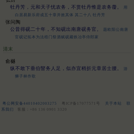
牡丹芳，元和天子忧农务，不赏牡丹惟是农务蘉。
用
白居易新乐府成五十章并效其体 其二十八 牡丹芳
张问陶
公昔得砚二十年，不知砚出南唐砚务官。
题欧阳公南唐
官砚记拓本为法梧门祭酒赋砚藏铁冶亭侍郎家
清末
俞樾
纵不敢下垂伯睯务人足，似亦宜稍折元章居士腰。
游
狮子林作歌
粤公网安备44010402003275
粤ICP备17077571号
关于本站
联
系我们
客服：+86 136 0901 3320