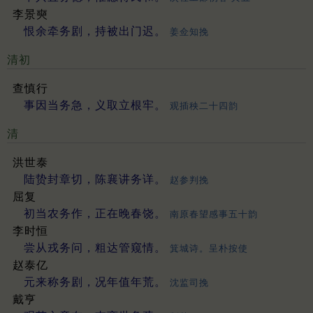
李景奭
恨余牵务剧，持被出门迟。
姜佥知挽
清初
查慎行
事因当务急，义取立根牢。
观插秧二十四韵
清
洪世泰
陆贽封章切，陈襄讲务详。
赵参判挽
屈复
初当农务作，正在晚春饶。
南原春望感事五十韵
李时恒
尝从戎务问，粗达管窥情。
箕城诗。呈朴按使
赵泰亿
元来称务剧，况年值年荒。
沈监司挽
戴亨