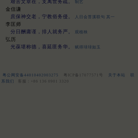
艰苦文章在，支离世务疏。
制艺
金信谦
庶保神交老，宁教俗务侵。
人日会苔溪联句 其一
李匡师
分日酬庸谨，排人就务严。
观植秧
弘历
光葆堪称德，喜延匪务华。
赋得琭琭如玉
粤公网安备44010402003275
粤ICP备17077571号
关于本站
联
系我们
客服：+86 136 0901 3320