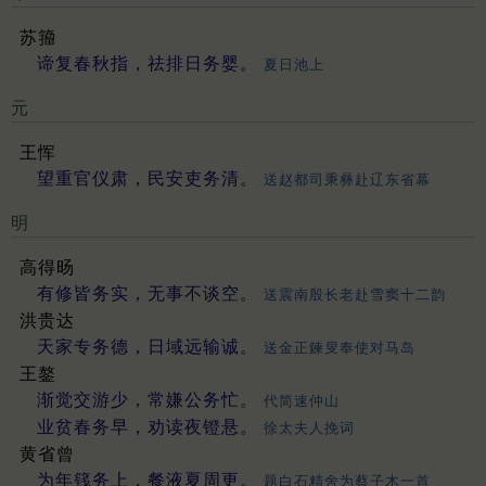
苏籀
谛复春秋指，祛排日务婴。
夏日池上
元
王恽
望重官仪肃，民安吏务清。
送赵都司秉彝赴辽东省幕
明
高得旸
有修皆务实，无事不谈空。
送震南殷长老赴雪窦十二韵
洪贵达
天家专务德，日域远输诚。
送金正鍊叟奉使对马岛
王鏊
渐觉交游少，常嫌公务忙。
代简速仲山
业贫春务早，劝读夜镫悬。
徐太夫人挽词
黄省曾
为年篯务上，餐液夏周更。
题白石精舍为蔡子木一首