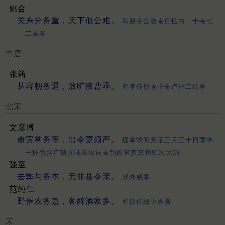
姚合
关东分务重，天下似公难。
和裴令公游南庄忆白二十韦七
二宾客
中唐
张籍
从容朝务退，放旷掖曹乖。
和李仆射雨中寄卢严二给事
北宋
文彦博
命宾常务率，出令更须严。
提举端明宠示三月三十日雨中
书怀包含广博义味精深词高韵险宜其寡和辄次元韵
强至
去弊与务本，无非县令亲。
郊外感事
范纯仁
野催农务急，客醉酒家多。
和徐亿郎中喜雪
宋