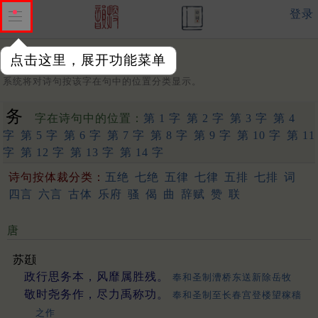
登录
点击这里，展开功能菜单
字：
系统将对诗句按该字在句中的位置分类显示。
务
字在诗句中的位置：
第 1 字
第 2 字
第 3 字
第 4
字
第 5 字
第 6 字
第 7 字
第 8 字
第 9 字
第 10 字
第 11
字
第 12 字
第 13 字
第 14 字
诗句按体裁分类：
五绝
七绝
五律
七律
五排
七排
词
四言
六言
古体
乐府
骚
偈
曲
辞赋
赞
联
唐
苏颋
政行思务本，风靡属胜残。
奉和圣制漕桥东送新除岳牧
敬时尧务作，尽力禹称功。
奉和圣制至长春宫登楼望稼穑
之作