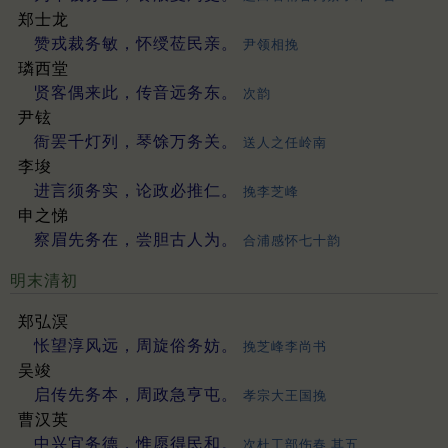
郑士龙
赞戎裁务敏，怀绶莅民亲。
尹领相挽
璘西堂
贤客偶来此，传音远务东。
次韵
尹铉
衙罢千灯列，琴馀万务关。
送人之任岭南
李埈
进言须务实，论政必推仁。
挽李芝峰
申之悌
察眉先务在，尝胆古人为。
合浦感怀七十韵
明末清初
郑弘溟
怅望淳风远，周旋俗务妨。
挽芝峰李尚书
吴竣
启传先务本，周政急亨屯。
孝宗大王国挽
曹汉英
中兴宜务德，惟愿得民和。
次杜工部伤春 其五