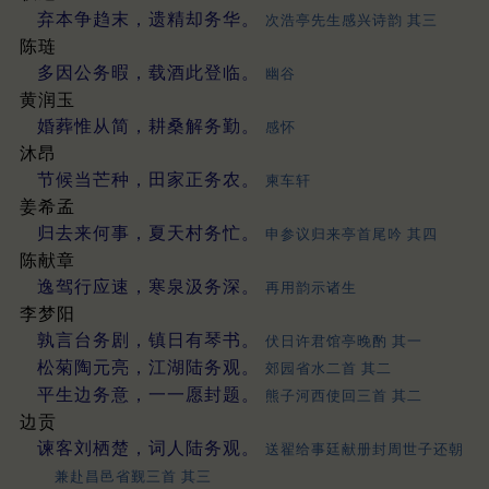
弃本争趋末，遗精却务华。
次浩亭先生感兴诗韵 其三
陈琏
多因公务暇，载酒此登临。
幽谷
黄润玉
婚葬惟从简，耕桑解务勤。
感怀
沐昂
节候当芒种，田家正务农。
柬车轩
姜希孟
归去来何事，夏天村务忙。
申参议归来亭首尾吟 其四
陈献章
逸驾行应速，寒泉汲务深。
再用韵示诸生
李梦阳
孰言台务剧，镇日有琴书。
伏日许君馆亭晚酌 其一
松菊陶元亮，江湖陆务观。
郊园省水二首 其二
平生边务意，一一愿封题。
熊子河西使回三首 其二
边贡
谏客刘栖楚，词人陆务观。
送翟给事廷献册封周世子还朝
兼赴昌邑省觐三首 其三