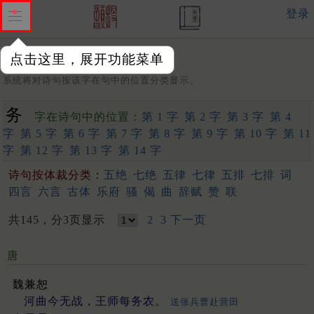
登录
点击这里，展开功能菜单
字：
系统将对诗句按该字在句中的位置分类显示。
务
字在诗句中的位置：
第 1 字
第 2 字
第 3 字
第 4
字
第 5 字
第 6 字
第 7 字
第 8 字
第 9 字
第 10 字
第 11
字
第 12 字
第 13 字
第 14 字
诗句按体裁分类：
五绝
七绝
五律
七律
五排
七排
词
四言
六言
古体
乐府
骚
偈
曲
辞赋
赞
联
共145，分3页显示
2
3
下一页
唐
魏兼恕
河曲今无战，王师每务农。
送张兵曹赴营田