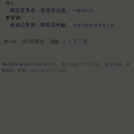
许𥛚
都忘官务在，秪觉世尘疏。
午睡后口号
李安讷
政成公务简，留客且衔觞。
次定平衙舍草堂壁上韵
共145，分3页显示
2
3
下一页
粤公网安备44010402003275
粤ICP备17077571号
关于本站
联
系我们
客服：+86 136 0901 3320