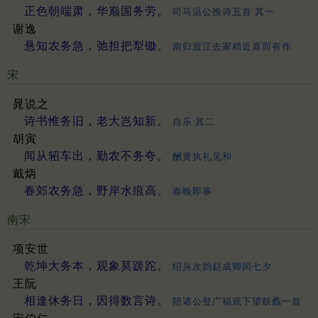
正色朝端肃，华巅国务劳。
司马温公挽诗五首 其一
谢逸
悬知农务急，弛担把犁锄。
南归渡江去家稍近喜而有作
宋
晁说之
诗书惟务旧，老大岂知新。
自乐 其二
胡寅
闻从轺车出，勤农不务夸。
酬黄执礼见和
戴炳
春郊农务急，野岸水痕高。
春晚即事
南宋
项安世
乾坤大务本，观象莫蹉跎。
绍兴次韵赵成卿闰七夕
王阮
相逢休务日，因得数言诗。
陪诸公登广福观下望鼓蠡一首