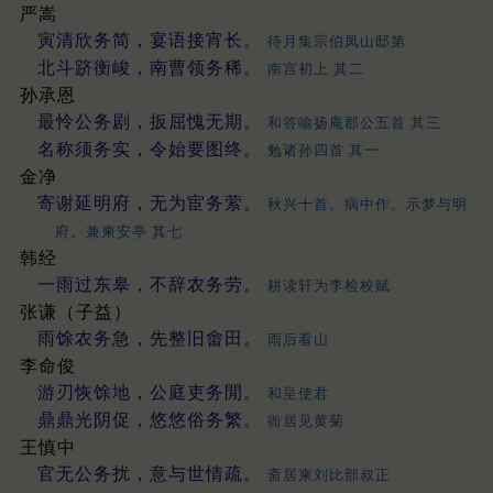
严嵩
寅清欣务简，宴语接宵长。
待月集宗伯凤山邸第
北斗跻衡峻，南曹领务稀。
南宫初上 其二
孙承恩
最怜公务剧，扳屈愧无期。
和答喻扬庵郡公五首 其三
名称须务实，令始要图终。
勉诸孙四首 其一
金净
寄谢延明府，无为宦务萦。
秋兴十首。病中作。示梦与明
府。兼柬安亭 其七
韩经
一雨过东皋，不辞农务劳。
耕读轩为李检校赋
张谦（子益）
雨馀农务急，先整旧畬田。
雨后看山
李命俊
游刃恢馀地，公庭吏务閒。
和呈使君
鼎鼎光阴促，悠悠俗务繁。
衙居见黄菊
王慎中
官无公务扰，意与世情疏。
斋居柬刘比部叔正