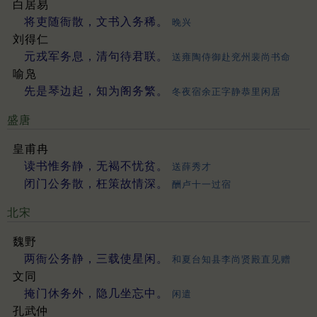
白居易
将吏随衙散，文书入务稀。
晚兴
刘得仁
元戎军务息，清句待君联。
送雍陶侍御赴兖州裴尚书命
喻凫
先是琴边起，知为阁务繁。
冬夜宿余正字静恭里闲居
盛唐
皇甫冉
读书惟务静，无褐不忧贫。
送薛秀才
闭门公务散，枉策故情深。
酬卢十一过宿
北宋
魏野
两衙公务静，三载使星闲。
和夏台知县李尚贤殿直见赠
文同
掩门休务外，隐几坐忘中。
闲遣
孔武仲