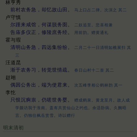
林亨秀
前村农务急，却忆故山田。
马上口占二律。次演之 其二
卢守慎
尔踵来咸馆，何谋脱务囹。
二奴追至。悲喜相兼
告庙多仪正，修陵庶务经。
用前韵。赠黄通礼
霍与瑕
清明山务急，四远集纷纷。
二月二十一日清明如樵展扫 其
三
汪道昆
渐于农务习，转觉世情疏。
春日山村十二首 其二
赵翊
偶因公务出，端为使君来。
次五峰李相公鹤林韵 其一
李忔
只恨沉痾祟，仍嗟世务婴。
赠成鹤泉。黄龙至月。故人成
学颜访我于淮南。盖有共赏仙山之约也。余适卧病。久阙晤
言。仍独往枫岳赏雪。诗以赠行
明末清初