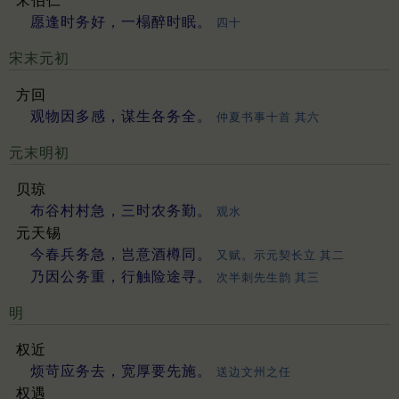
宋伯仁
愿逢时务好，一榻醉时眠。
四十
宋末元初
方回
观物因多感，谋生各务全。
仲夏书事十首 其六
元末明初
贝琼
布谷村村急，三时农务勤。
观水
元天锡
今春兵务急，岂意酒樽同。
又赋。示元契长立 其二
乃因公务重，行触险途寻。
次半刺先生韵 其三
明
权近
烦苛应务去，宽厚要先施。
送边文州之任
权遇