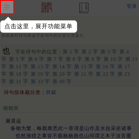
登录
点击这里，展开功能菜单
字：
系统将对诗句按该字在句中的位置分类显示。
也
字在诗句中的位置：
第 1 字
第 2 字
第 3 字
第 4
字
第 5 字
第 6 字
第 7 字
第 8 字
第 9 字
第 10 字
第 11
字
第 12 字
第 13 字
第 14 字
第 15 字
第 16 字
第 17
字
第 18 字
第 19 字
第 20 字
第 21 字
第 22 字
第 23
字
第 31 字
第 33 字
第 49 字
诗句按体裁分类：
辞赋
南朝宋
谢灵运
备物为繁，略载靡悉此一章谓是山作及水役采拾诸事
也然渔猎之事皆不载杨杨挑也山间谓之木子汳音覆