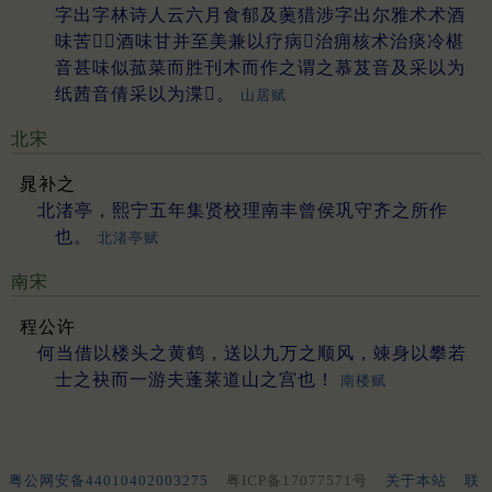
字出字林诗人云六月食郁及薁猎涉字出尔雅术术酒
味苦𭡜𭡜酒味甘并至美兼以疗病𭡜治痈核术治痰冷椹
音甚味似菰菜而胜刊木而作之谓之慕芨音及采以为
纸茜音倩采以为渫𢹛。
山居赋
北宋
晁补之
北渚亭，熙宁五年集贤校理南丰曾侯巩守齐之所作
也。
北渚亭赋
南宋
程公许
何当借以楼头之黄鹤，送以九万之顺风，竦身以攀若
士之袂而一游夫蓬莱道山之宫也！
南楼赋
粤公网安备44010402003275
粤ICP备17077571号
关于本站
联