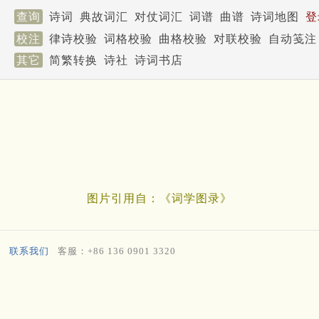
查询
诗词
典故词汇
对仗词汇
词谱
曲谱
诗词地图
登
校注
律诗校验
词格校验
曲格校验
对联校验
自动笺注
其它
简繁转换
诗社
诗词书店
图片引用自：《词学图录》
联系我们
客服：+86 136 0901 3320