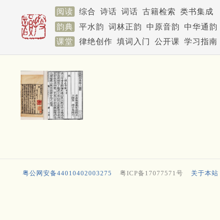
阅读
综合
诗话
词话
古籍检索
类书集成
韵典
平水韵
词林正韵
中原音韵
中华通韵
课堂
律绝创作
填词入门
公开课
学习指南
粤公网安备44010402003275
粤ICP备17077571号
关于本站