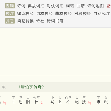
查询
诗词
典故词汇
对仗词汇
词谱
曲谱
诗词地图
登
校注
律诗校验
词格校验
曲格校验
对联校验
自动笺注
其它
简繁转换
诗社
诗词书店
《唐伯亨传奇》
」字。
平
平
平
去
作平
上
去
作平
去
平
平
入
途
回
思
旧
日
马
上
不
记
扶
谁
识
韵
句
韵