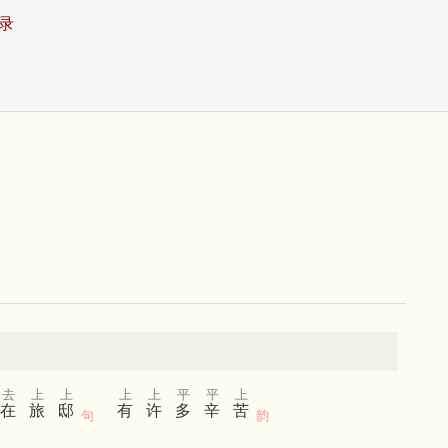
录
去
上
上
上
上
平
平
上
在
旅
邸
有
许
多
辛
苦
句
韵