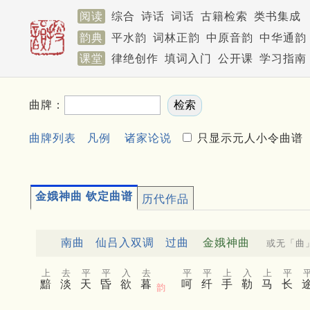
阅读
综合
诗话
词话
古籍检索
类书集成
韵典
平水韵
词林正韵
中原音韵
中华通韵
课堂
律绝创作
填词入门
公开课
学习指南
曲牌：
曲牌列表
凡例
诸家论说
只显示元人小令曲谱
金娥神曲 钦定曲谱
历代作品
南曲
仙吕入双调
过曲
金娥神曲
或无「曲
上
去
平
平
入
去
平
平
上
入
上
平
黯
淡
天
昏
欲
暮
呵
纤
手
勒
马
长
韵