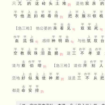
只
兀
的
这
砖
头
土
堆
是他
双
亲
的
韵
平
平
入
去
平
平
去
上
平
入
平
平
亏
他
息
妇
相
看
待
把
衣
服
和
钗
梳
韵
平
去
去
平
平
上
【急三枪】
他
公婆的
亲
看
见
双
双
死
句
句
作平
平
上
平
平
去
入
平
平
血
流
指
感得
神
明
助
与他
筑
坟
台
句
句
平
平
上
平
去
平
平
平
作平
去
作平
空
教
我
珠
泪
盈
腮
这
三
不
孝
逆
韵
去
作平
平
去
作平
平
道与
蔡
伯
喈
【急三枪】
道你
拜
别
人
韵
上
去
上
上
平
平
平
作平
平
上
恁地
好
似
鬼
使
神
差
这是
三
不
从
把
韵
去
平
平
都是
命
安
排
韵