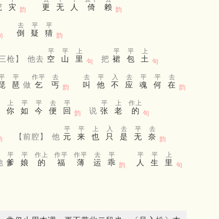
荒
灾
更
无
人
倚
赖
韵
韵
去
平
平
倒
疑
猜
句
韵
平
平
上
平
平
上
三枪】
他去
空
山
里
把
裙
包
土
句
句
平
平
作平
去
去
平
入
去
平
平
去
琵
琶
做
乞
丐
叫
他
不
应
魂
何
在
韵
韵
上
平
平
去
平
平
上
作上
你
如
今
便
回
说
张
老
的
韵
句
平
平
上
入
去
平
去
【前腔】
他
元
来
也
只
是
无
奈
韵
韵
平
平
作上
作平
作平
去
平
平
平
上
他
爹
娘
的
福
薄
运
乖
人
生
里
韵
句