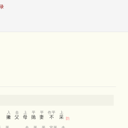
录
入
去
上
平
平
作平
上
撇
父
母
抛
妻
不
采
韵
平
平
去
平
平
宜平
去