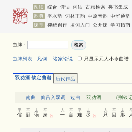
阅读
综合
诗话
词话
古籍检索
类书集成
韵典
平水韵
词林正韵
中原音韵
中华通韵
课堂
律绝创作
填词入门
公开课
学习指南
曲牌：
曲牌列表
凡例
诸家论说
只显示元人小令曲谱
双劝酒 钦定曲谱
历代作品
南曲
仙吕入双调
过曲
双劝酒
《荆钗
平
平
去
平
入
平
平
去
入
平
去
儒
冠
误
身
一
言
难
尽
只
因
那
韵
韵