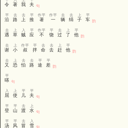
令
著
我
夫
句
平
去
去
平
作平
作平
去
去
上
平
沿
路
上
推
著
一
辆
绢
子
车
韵
去
上
入
平
作平
平
去
上
平
遇
草
贼
应
不
饶
过
了
他
韵
去
上
作平
平
去
去
上
平
谢
小
叔
拌
命
去
赶
他
韵
去
上
去
去
平
平
又
恐
怕
路
途
差
韵
平
嗏
句
入
上
平
平
屈
使
儿
夫
句
平
平
去
上
登
山
渡
水
句
平
平
去
入
汤
风
冒
雪
句