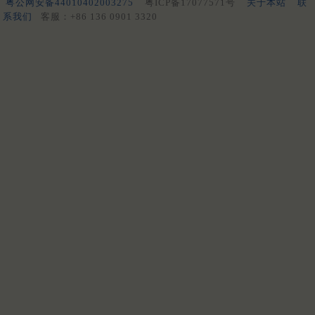
粤公网安备44010402003275
粤ICP备17077571号
关于本站
联
系我们
客服：+86 136 0901 3320