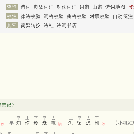
查询
诗词
典故词汇
对仗词汇
词谱
曲谱
诗词地图
登
校注
律诗校验
词格校验
曲格校验
对联校验
自动笺注
其它
简繁转换
诗社
诗词书店
琵琶记》
平
上
平
平
去
上
平
去
平
早
知
你
形
衰
耄
怎
留
汉
朝
【小桃红
韵
韵
韵
上
平
平
平
去
上
去