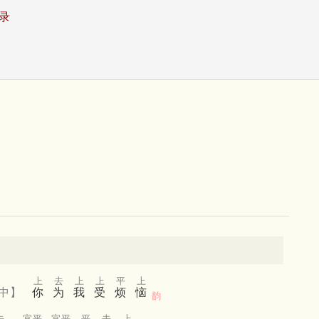
录
上
去
上
上
平
上
中】
你
为
我
受
烦
恼
韵
去
宜平
宜平
平
去
上