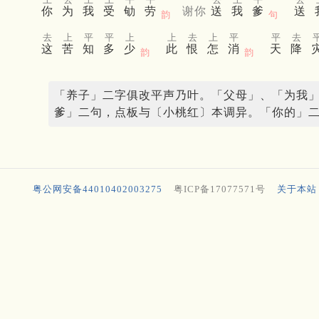
你
为
我
受
劬
劳
谢
你
送
我
爹
送
韵
句
去
上
平
平
上
上
去
上
平
平
去
这
苦
知
多
少
此
恨
怎
消
天
降
韵
韵
「养子」二字俱改平声乃叶。「父母」、「为我
爹」二句，点板与〔小桃红〕本调异。「你的」
粤公网安备44010402003275
粤ICP备17077571号
关于本站