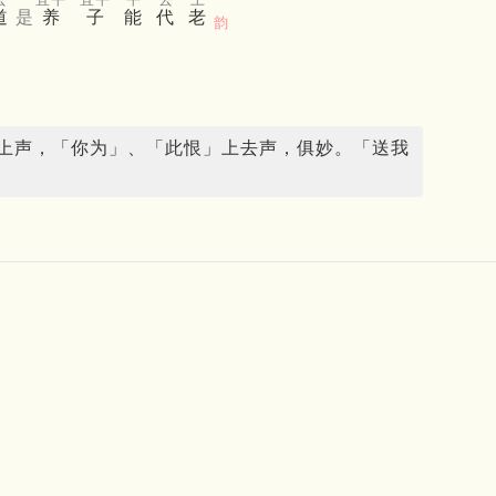
道
是
养
子
能
代
老
韵
上声，「你为」、「此恨」上去声，俱妙。「送我