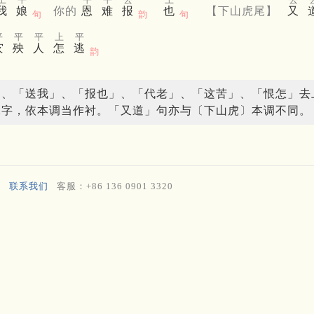
我
娘
你的
恩
难
报
也
【下山虎尾】
又
句
韵
句
平
平
平
上
平
灾
殃
人
怎
逃
韵
」、「送我」、「报也」、「代老」、「这苦」、「恨怎」去
二字，依本调当作衬。「又道」句亦与〔下山虎〕本调不同。
联系我们
客服：+86 136 0901 3320