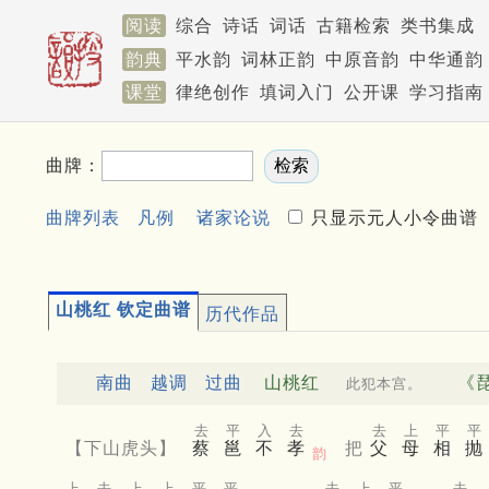
阅读
综合
诗话
词话
古籍检索
类书集成
韵典
平水韵
词林正韵
中原音韵
中华通韵
课堂
律绝创作
填词入门
公开课
学习指南
曲牌：
曲牌列表
凡例
诸家论说
只显示元人小令曲谱
山桃红 钦定曲谱
历代作品
南曲
越调
过曲
山桃红
《
此犯本宫。
去
平
入
去
去
上
平
平
【下山虎头】
蔡
邕
不
孝
把
父
母
相
抛
韵
上
去
上
上
平
平
去
上
平
去