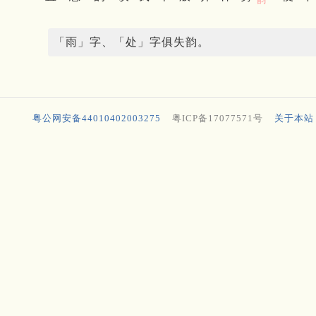
「雨」字、「处」字俱失韵。
粤公网安备44010402003275
粤ICP备17077571号
关于本站