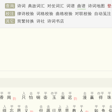
查询
诗词
典故词汇
对仗词汇
词谱
曲谱
诗词地图
登
校注
律诗校验
词格校验
曲格校验
对联校验
自动笺注
其它
简繁转换
诗社
诗词书店
平
平
入
去
平
平
作平
去
平
去
平
作平
平
香
闺
只
怕
铜
壶
玉
漏
迟
漫
赢
得
珠
韵
韵
入
平
平
去
去
去
上
上
平
平
平
平
得
忘
恩
义
但
愿
得
早
早
教
人
如
鱼
韵
句