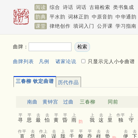
阅读
综合
诗话
词话
古籍检索
类书集成
韵典
平水韵
词林正韵
中原音韵
中华通韵
课堂
律绝创作
填词入门
公开课
学习指南
曲牌：
曲牌列表
凡例
诸家论说
只显示元人小令曲谱
三春柳 钦定曲谱
历代作品
南曲
黄钟宫
过曲
三春柳
同前
平
平
去
去
平
平
上
上
去
上
作平
上
寻
思
最
怕
黄
昏
雨
我
这
里
独
守
韵
作平
去
作上
去
上
平
平
平
去
去
去
去
直
恁
的
误
我
千
般
乔
样
势
便
下
韵