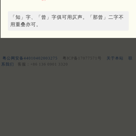
「知」字、「曾」字俱可用仄声。「那曾」二字不
用重叠亦可。
粤公网安备44010402003275
粤ICP备17077571号
关于本站
联
系我们
客服：+86 136 0901 3320