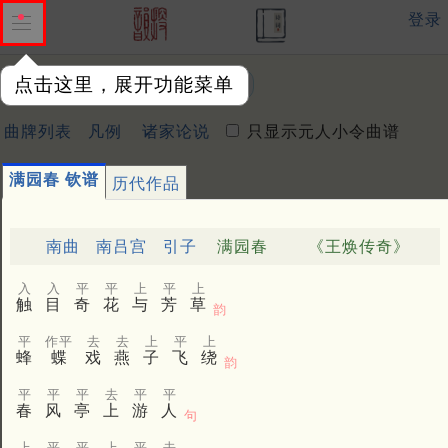
登录
点击这里，展开功能菜单
曲牌：
曲牌列表
凡例
诸家论说
只显示元人小令曲谱
满园春 钦谱
历代作品
南曲
南吕宫
引子
满园春
《王焕传奇》
入
入
平
平
上
平
上
触
目
奇
花
与
芳
草
韵
平
作平
去
去
上
平
上
蜂
蝶
戏
燕
子
飞
绕
韵
平
平
平
去
平
平
春
风
亭
上
游
人
句
上
平
平
上
平
去