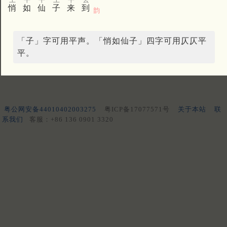
悄
如
仙
子
来
到
韵
「子」字可用平声。「悄如仙子」四字可用仄仄平
平。
粤公网安备44010402003275
粤ICP备17077571号
关于本站
联
系我们
客服：+86 136 0901 3320