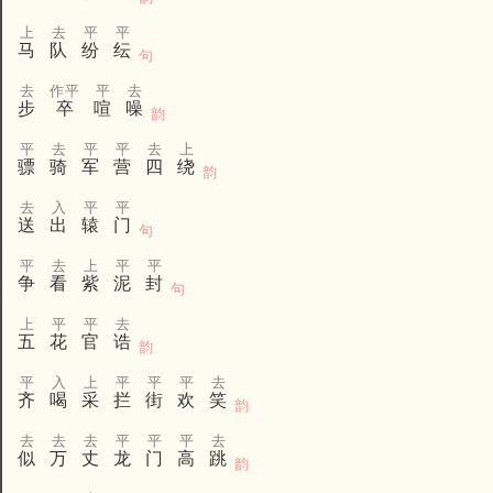
上
去
平
平
马
队
纷
纭
句
去
作平
平
去
步
卒
喧
噪
韵
平
去
平
平
去
上
骠
骑
军
营
四
绕
韵
去
入
平
平
送
出
辕
门
句
平
去
上
平
平
争
看
紫
泥
封
句
上
平
平
去
五
花
官
诰
韵
平
入
上
平
平
平
去
齐
喝
采
拦
街
欢
笑
韵
去
去
去
平
平
平
去
似
万
丈
龙
门
高
跳
韵