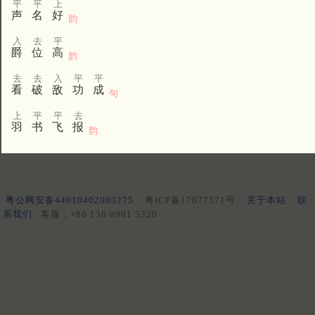
平
平
上
声
名
好
韵
入
去
平
爵
位
高
韵
去
去
入
平
平
看
破
敌
功
成
句
上
平
平
去
羽
书
飞
报
韵
粤公网安备44010402003275
粤ICP备17077571号
关于本站
联
系我们
客服：+86 136 0901 3320