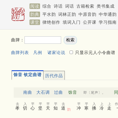
阅读
综合
诗话
词话
古籍检索
类书集成
韵典
平水韵
词林正韵
中原音韵
中华通韵
课堂
律绝创作
填词入门
公开课
学习指南
曲牌：
曲牌列表
凡例
诸家论说
只显示元人小令曲谱
馀音 钦定曲谱
历代作品
南曲
大石调
过曲
馀音
即〔尾声〕。
去
入
平
平
平
平
去
平
平
入
上
上
孝
切
心
坚
天
知
道
冲
寒
拂
冷
走
韵