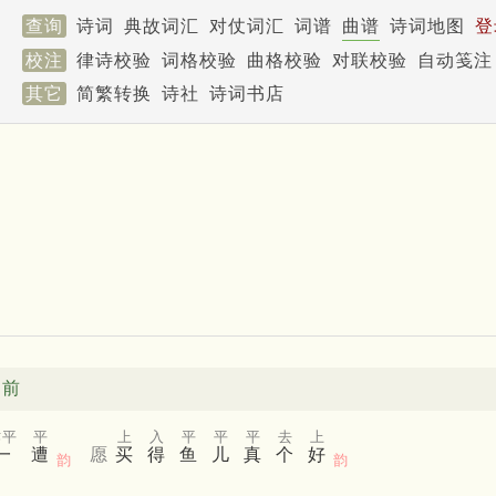
查询
诗词
典故词汇
对仗词汇
词谱
曲谱
诗词地图
登
校注
律诗校验
词格校验
曲格校验
对联校验
自动笺注
其它
简繁转换
诗社
诗词书店
同前
作平
平
上
入
平
平
平
去
上
一
遭
愿
买
得
鱼
儿
真
个
好
韵
韵