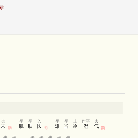
录
去
平
平
入
平
平
上
作平
去
未
肌
肤
怯
难
当
冷
湿
气
韵
句
韵
去
平
平
平
去
平
去