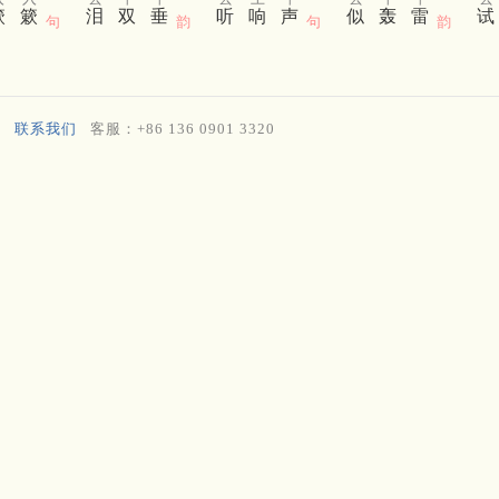
簌
簌
泪
双
垂
听
响
声
似
轰
雷
试
句
韵
句
韵
联系我们
客服：+86 136 0901 3320