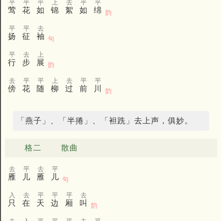
平
平
平
上
去
平
平
莺
花
如
锦
絮
如
绵
韵
平
平
去
扬
征
袖
句
平
去
上
行
步
展
韵
去
平
平
上
去
平
平
傍
花
随
柳
过
前
川
韵
「燕子」、「半捲」、「袒跣」去上声，俱妙。
格二
散曲
去
平
去
平
雁
儿
雁
儿
句
入
去
平
平
平
去
只
在
天
边
厢
叫
韵