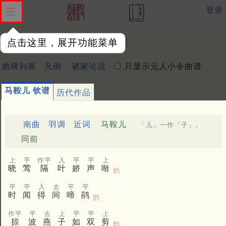
登录
点击这里，展开功能菜单
曲牌：
曲牌列表
凡例
诸家论说
只显示元人小令曲谱
马鞍儿 钦谱
历代作品
南曲
羽调
近词
马鞍儿
「儿」一作「子」。
同前
上
平
作平
入
平
平
上
晓
莺
隔
叶
娇
声
啭
韵
平
平
入
去
平
平
时
闻
得
间
啼
鹃
韵
作平
平
去
上
平
平
上
掠
波
燕
子
如
双
剪
韵