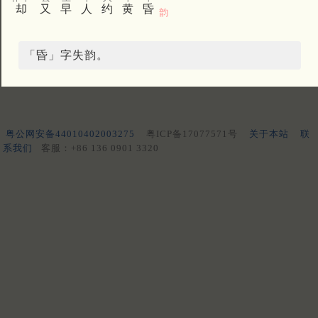
却
又
早
人
约
黄
昏
韵
「昏」字失韵。
粤公网安备44010402003275
粤ICP备17077571号
关于本站
联
系我们
客服：+86 136 0901 3320