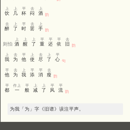
上
上
平
去
上
饮
几
杯
闷
酒
韵
去
上
平
去
上
醉
了
时
罢
手
韵
上
上
上
平
平
平
去
则怕
酒
醒
了
重
还
依
旧
韵
上
去
平
上
去
上
平
我
为
他
使
尽
了
心
句
平
去
上
平
平
去
他
为
我
添
消
瘦
韵
平
作上
平
上
上
平
平
都
一
般
减
了
风
流
韵
为我「为」字《旧谱》误注平声。