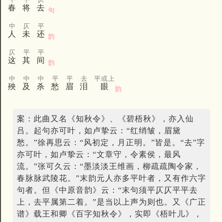
春
将
去
句
中
仄
平
人
未
还
韵
仄
平
平
这
其
间
韵
中
中
中
平
平
去
平或上
殃
及
杀
愁
眉
泪
眼
韵
案：此曲又名《知秋令》、《碧梧秋》，亦入仙
吕。起句亦可叶，如卢挚云：“红绡皱，眉黛
愁。”徐再思云：“风初定，月正明。”皆是。“去”字
亦可叶，如卢挚云：“文章守，令素侯，最风
流。”张可久云：“墨淡淡王维画，柳疏疏陶令家，
春脉脉武陵花。”末韵元人亦多平叶者，又有作六字
句者。但《中原音韵》云：“末句须平仄仄平平去
上，去平属第二着。”是当以上声为则也。又《广正
谱》载王和卿《百字知秋令》，实即《梧叶儿》，